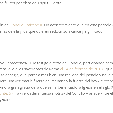
o frutos por obra del Espíritu Santo.
fin del
Concilio Vaticano II.
Un acontecimiento que en este período
 más de ella y los que quieren reducir su alcance y significado.
o Pentecostés». Fue testigo directo del Concilio, participando com
vara -dijo a los sacerdotes de Roma
el 14 de febrero de 2013
– que
nte, se encogía, que parecía más bien una realidad del pasado y no
fuera una vez más la fuerza del mañana y la fuerza del hoy». Y citan
como la gran gracia de la que se ha beneficiado la Iglesia en el sigl
unte, 57
): la «verdadera fuerza motriz» del Concilio – añade – fue e
lesia».