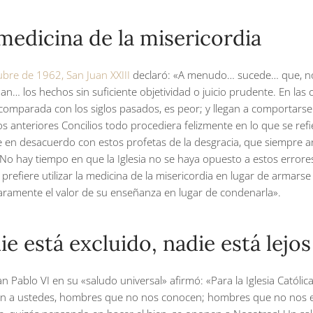
a medicina de la misericordia
ubre de 1962, San Juan XXIII
declaró: «A menudo… sucede… que, no s
úan… los hechos sin suficiente objetividad o juicio prudente. En la
omparada con los siglos pasados, es peor; y llegan a comportarse 
s anteriores Concilios todo procediera felizmente en lo que se refiere
 en desacuerdo con estos profetas de la desgracia, que siempre an
«No hay tiempo en que la Iglesia no se haya opuesto a estos error
o prefiere utilizar la medicina de la misericordia en lugar de armar
ramente el valor de su enseñanza en lugar de condenarla».
die está excluido, nadie está lejos
n Pablo VI en su «saludo universal» afirmó: «Para la Iglesia Católic
bién a ustedes, hombres que no nos conocen; hombres que no nos e