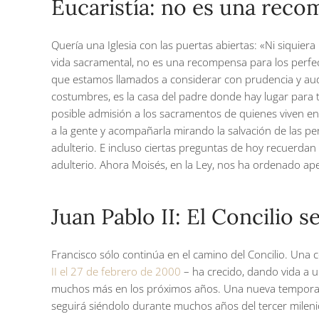
Eucaristía: no es una recom
Quería una Iglesia con las puertas abiertas: «Ni siquier
vida sacramental, no es una recompensa para los perfec
que estamos llamados a considerar con prudencia y auda
costumbres, es la casa del padre donde hay lugar para t
posible admisión a los sacramentos de quienes viven en
a la gente y acompañarla mirando la salvación de las p
adulterio. E incluso ciertas preguntas de hoy recuerdan 
adulterio. Ahora Moisés, en la Ley, nos ha ordenado ape
Juan Pablo II: El Concilio 
Francisco sólo continúa en el camino del Concilio. Una c
II el 27 de febrero de 2000
– ha crecido, dando vida a 
muchos más en los próximos años. Una nueva temporada s
seguirá siéndolo durante muchos años del tercer milen