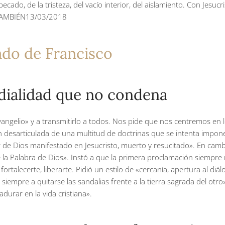
pecado, de la tristeza, del vacío interior, del aislamiento. Con Jesuc
 TAMBIÉN
13/03/2018
ado de Francisco
rdialidad que no condena
Evangelio» y a transmitirlo a todos. Nos pide que nos centremos en l
esarticulada de una multitud de doctrinas que se intenta imponer 
r de Dios manifestado en Jesucristo, muerto y resucitado». En camb
 la Palabra de Dios». Instó a que la primera proclamación siempre r
 fortalecerte, liberarte. Pidió un estilo de «cercanía, apertura al di
iempre a quitarse las sandalias frente a la tierra sagrada del otr
durar en la vida cristiana».