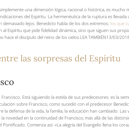
mplemente una dimensión lógica, racional o histórica, es mucho má
ndicaciones del Espíritu. La hermenéutica de la ruptura es llevada 
 demasiado lejos. Benedicto habla de los dos extremos:
los que c
l Espíritu que pide fidelidad dinámica, sino que siguen sus propias 
o hace el discípulo del reino de los cielos.LEA TAMBIÉN
13/03/201
ntre las sorpresas del Espíritu
isco
rancisco. Está siguiendo la estela de sus predecesores: es la semill
irculación sobre Francisco, como sucedió con el predecesor Benedi
e la defensa de la vida, la familia, la educación han cambiado. Las
 novedad en la continuidad de Francisco, más allá de las distorsio
l Pontificado. Comienza así: «La alegría del Evangelio llena los cor