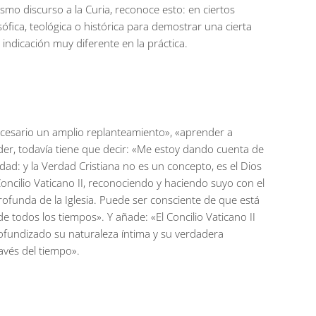
 mismo discurso a la Curia, reconoce esto: en ciertos
fica, teológica o histórica para demostrar una cierta
a indicación muy diferente en la práctica.
ecesario un amplio replanteamiento», «aprender a
er, todavía tiene que decir: «Me estoy dando cuenta de
d: y la Verdad Cristiana no es un concepto, es el Dios
 Concilio Vaticano II, reconociendo y haciendo suyo con el
ofunda de la Iglesia. Puede ser consciente de que está
de todos los tiempos». Y añade: «El Concilio Vaticano II
rofundizado su naturaleza íntima y su verdadera
ravés del tiempo».