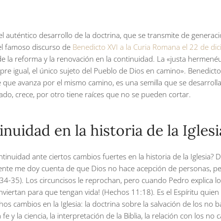
l auténtico desarrollo de la doctrina, que se transmite de generac
del famoso discurso de
Benedicto XVI a la Curia Romana el 22 de d
 de la reforma y la renovación en la continuidad. La «justa hermenéu
re igual, el único sujeto del Pueblo de Dios en camino». Benedicto
aje que avanza por el mismo camino, es una semilla que se desarrol
ado, crece, por otro tiene raíces que no se pueden cortar.
nuidad en la historia de la Iglesi
inuidad ante ciertos cambios fuertes en la historia de la Iglesia?
ente me doy cuenta de que Dios no hace acepción de personas, pero 
34-35). Los circuncisos le reprochan, pero cuando Pedro explica lo 
viertan para que tengan vida! (Hechos 11:18). Es el Espíritu quie
 cambios en la Iglesia: la doctrina sobre la salvación de los no ba
 fe y la ciencia, la interpretación de la Biblia, la relación con los no 