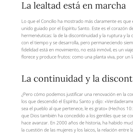
La lealtad está en marcha
Lo que el Concilio ha mostrado más claramente es que e
unido guiado por el Espíritu Santo. Este es el corazón 
hermenéuticas: la de la discontinuidad y la ruptura y la
con el tiempo y se desarrolla, pero permaneciendo siemp
fidelidad está en movimiento, no está inmóvil, es un vi
florece y produce frutos: como una planta viva, por un l
La continuidad y la disconti
¿Pero cómo podemos justificar una renovación en la cont
los que descendió el Espíritu Santo y dijo: «Verdaderam
sea el pueblo al que pertenece, le es grato» (Hechos 10:
que Dios también ha concedido a los gentiles que se con
hace avanzar. En 2000 años de historia, ha habido muchos
la cuestión de las mujeres y los laicos, la relación entre la