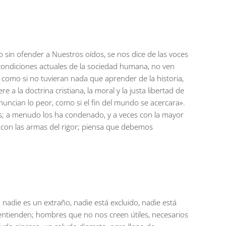
in ofender a Nuestros oídos, se nos dice de las voces
s condiciones actuales de la sociedad humana, no ven
como si no tuvieran nada que aprender de la historia,
 a la doctrina cristiana, la moral y la justa libertad de
uncian lo peor, como si el fin del mundo se acercara».
es; a menudo los ha condenado, y a veces con la mayor
se con las armas del rigor; piensa que debemos
a nadie es un extraño, nadie está excluido, nadie está
ntienden; hombres que no nos creen útiles, necesarios