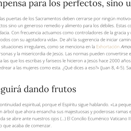
pensa para los perfectos, sino u
a las puertas de los Sacramentos deben cerrarse por ningún motivo». 
tos sino un generoso remedio y alimento para los débiles. Estas 
cia. Con frecuencia actuamos como controladores de la gracia y no
odos con su agotadora vida». De ahí la sugerencia de iniciar camin
 situaciones irregulares, como se menciona en la
Exhortación
Amori
ersonas y la misericordia de Jesús. Las normas pueden convertirse 
a las que los escribas y fariseos le hicieron a Jesús hace 2000 año
drear a las mujeres como esta. ¿Qué dices a eso?» (Juan 8, 4-5). S
seguirá dando frutos
ontinuidad espiritual, porque el Espíritu sigue hablando. «La pequ
un árbol que ahora ensancha sus majestuosas y poderosas ramas en
e abre ante nuestros ojos (…) El Concilio Ecuménico Vaticano II fu
io que acaba de comenzar.