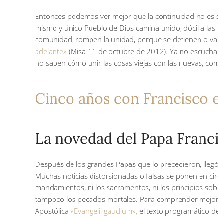
Entonces podemos ver mejor que la continuidad no es si
mismo y único Pueblo de Dios camina unido, dócil a las i
comunidad, rompen la unidad, porque se detienen o van
adelante»
(Misa 11 de octubre de 2012). Ya no escuchan a
no saben cómo unir las cosas viejas con las nuevas, com
Cinco años con Francisco e
La novedad del Papa Franc
Después de los grandes Papas que lo precedieron, llegó F
Muchas noticias distorsionadas o falsas se ponen en c
mandamientos, ni los sacramentos, ni los principios sobr
tampoco los pecados mortales. Para comprender mejor la
Apostólica
«Evangelii gaudium»,
el texto programático de