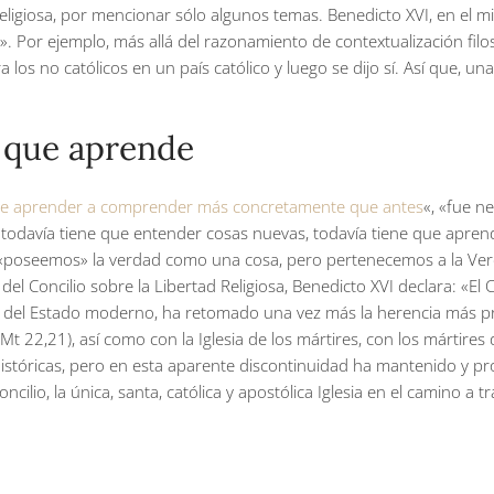
y la religiosa, por mencionar sólo algunos temas. Benedicto XVI, en el
Por ejemplo, más allá del razonamiento de contextualización filosó
a los no católicos en un país católico y luego se dijo sí. Así que, un
a que aprende
e aprender a comprender más concretamente que antes
«, «fue n
odavía tiene que entender cosas nuevas, todavía tiene que aprend
«poseemos» la verdad como una cosa, pero pertenecemos a la Verda
del Concilio sobre la Libertad Religiosa, Benedicto XVI declara: «El
ial del Estado moderno, ha retomado una vez más la herencia más pr
t 22,21), así como con la Iglesia de los mártires, con los mártires 
históricas, pero en esta aparente discontinuidad ha mantenido y p
cilio, la única, santa, católica y apostólica Iglesia en el camino a t