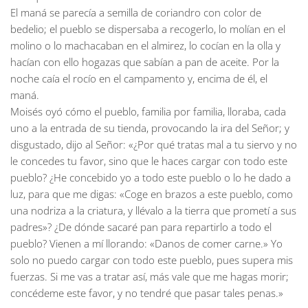
El maná se parecía a semilla de coriandro con color de
bedelio; el pueblo se dispersaba a recogerlo, lo molían en el
molino o lo machacaban en el almirez, lo cocían en la olla y
hacían con ello hogazas que sabían a pan de aceite. Por la
noche caía el rocío en el campamento y, encima de él, el
maná.
Moisés oyó cómo el pueblo, familia por familia, lloraba, cada
uno a la entrada de su tienda, provocando la ira del Señor; y
disgustado, dijo al Señor: «¿Por qué tratas mal a tu siervo y no
le concedes tu favor, sino que le haces cargar con todo este
pueblo? ¿He concebido yo a todo este pueblo o lo he dado a
luz, para que me digas: «Coge en brazos a este pueblo, como
una nodriza a la criatura, y llévalo a la tierra que prometí a sus
padres»? ¿De dónde sacaré pan para repartirlo a todo el
pueblo? Vienen a mí llorando: «Danos de comer carne.» Yo
solo no puedo cargar con todo este pueblo, pues supera mis
fuerzas. Si me vas a tratar así, más vale que me hagas morir;
concédeme este favor, y no tendré que pasar tales penas.»