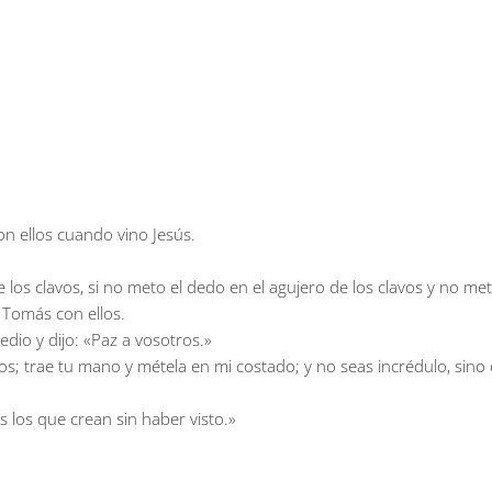
on ellos cuando vino Jesús.
e los clavos, si no meto el dedo en el agujero de los clavos y no me
y Tomás con ellos.
dio y dijo: «Paz a vosotros.»
s; trae tu mano y métela en mi costado; y no seas incrédulo, sino 
s los que crean sin haber visto.»