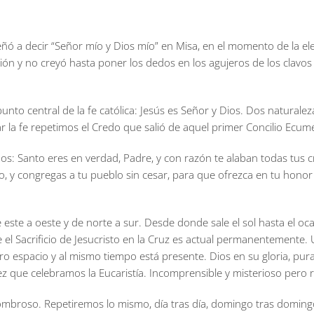
ñó a decir “Señor mío y Dios mío” en Misa, en el momento de la el
 y no creyó hasta poner los dedos en los agujeros de los clavos y 
punto central de la fe católica: Jesús es Señor y Dios. Dos natural
ar la fe repetimos el Credo que salió de aquel primer Concilio Ecum
eemos: Santo eres en verdad, Padre, y con razón te alaban todas tus c
todo, y congregas a tu pueblo sin cesar, para que ofrezca en tu hono
e este a oeste y de norte a sur. Desde donde sale el sol hasta el oca
ue el Sacrificio de Jesucristo en la Cruz es actual permanenteme
 espacio y al mismo tiempo está presente. Dios en su gloria, pura 
 que celebramos la Eucaristía. Incomprensible y misterioso pero r
broso. Repetiremos lo mismo, día tras día, domingo tras domingo 