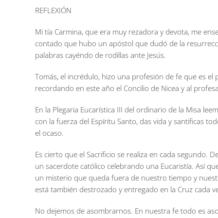
REFLEXIÓN
Mi tía Carmina, que era muy rezadora y devota, me ense
contado que hubo un apóstol que dudó de la resurrección
palabras cayéndo de rodillas ante Jesús.
Tomás, el incrédulo, hizo una profesión de fe que es el 
recordando en este año el Concilio de Nicea y al profes
En la Plegaria Eucarística III del ordinario de la Misa l
con la fuerza del Espíritu Santo, das vida y santificas 
el ocaso.
Es cierto que el Sacrificio se realiza en cada segundo. D
un sacerdote católico celebrando una Eucaristía. Así q
un misterio que queda fuera de nuestro tiempo y nuestro
está también destrozado y entregado en la Cruz cada vez
No dejemos de asombrarnos. En nuestra fe todo es asom