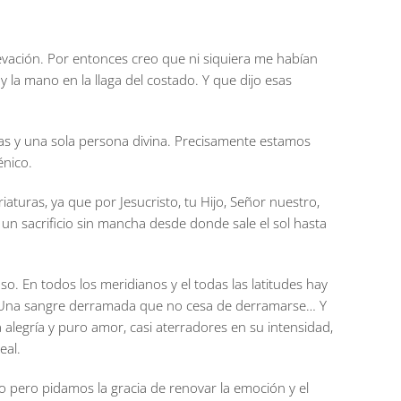
evación. Por entonces creo que ni siquiera me habían
la mano en la llaga del costado. Y que dijo esas
ezas y una sola persona divina. Precisamente estamos
énico.
riaturas, ya que por Jesucristo, tu Hijo, Señor nuestro,
r un sacrificio sin mancha desde donde sale el sol hasta
so. En todos los meridianos y el todas las latitudes hay
nte. Una sangre derramada que no cesa de derramarse… Y
alegría y puro amor, casi aterradores en su intensidad,
eal.
pero pidamos la gracia de renovar la emoción y el