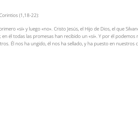
Corintios (1,18-22):
primero «sí» y luego «no». Cristo Jesús, el Hijo de Dios, el que Si
»; en él todas las promesas han recibido un «sí». Y por él podemos
ros. Él nos ha ungido, él nos ha sellado, y ha puesto en nuestros 