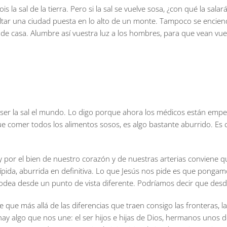
s la sal de la tierra. Pero si la sal se vuelve sosa, ¿con qué la sala
ltar una ciudad puesta en lo alto de un monte. Tampoco se encien
 de casa. Alumbre así vuestra luz a los hombres, para que vean vu
er la sal el mundo. Lo digo porque ahora los médicos están empeña
e comer todos los alimentos sosos, es algo bastante aburrido. Es c
 por el bien de nuestro corazón y de nuestras arterias conviene q
ípida, aburrida en definitiva. Lo que Jesús nos pide es que pongamos 
dea desde un punto de vista diferente. Podríamos decir que desde
e más allá de las diferencias que traen consigo las fronteras, las 
ay algo que nos une: el ser hijos e hijas de Dios, hermanos unos 