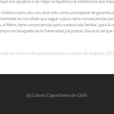
orque nos ayudará a ver mejor la injusticia y la intolerancia que imp
os cristianos pero eso nos sirve sólo como una especie de garantía p
la intimidad se nos olvide que seguir a Jesús tiene consecuencias 
 el Reino, tiene consecuencias para nuestra vida familiar, para la r
iempre en búsqueda de la fraternidad y la justicia. Esa es la sal
s-del-san-antonio-de-padua-presbitero-y-doctor-de-la-iglesia_2
(c) Laicos Capuchinos de Chile