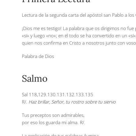
Lectura de la segunda carta del apóstol san Pablo a los 
¡Dios me es testigo! La palabra que os dirigimos no fue 
«sí» y luego «no»; en él todo se ha convertido en un «sí
quien nos confirma en Cristo a nosotros junto con vosot
Palabra de Dios
Salmo
Sal 118,129.130.131.132.133.135
R/.
Haz brillar, Señor, tu rostro sobre tu siervo
Tus preceptos son admirables,
por eso los guarda mi alma.
R/.
La explicación de tus palabras ilumina,