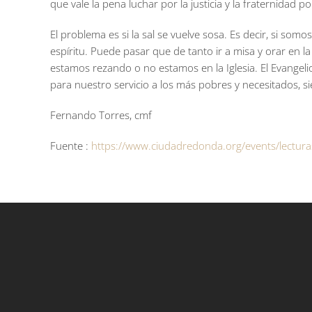
que vale la pena luchar por la justicia y la fraternidad p
El problema es si la sal se vuelve sosa. Es decir, si som
espíritu. Puede pasar que de tanto ir a misa y orar en 
estamos rezando o no estamos en la Iglesia. El Evangelio,
para nuestro servicio a los más pobres y necesitados, s
Fernando Torres, cmf
Fuente :
https://www.ciudadredonda.org/events/lectura