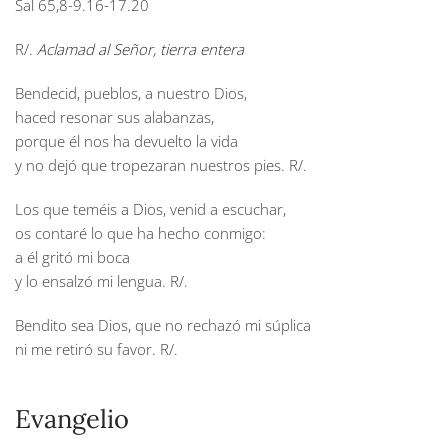
Sal 65,8-9.16-17.20
R/.
Aclamad al Señor, tierra entera
Bendecid, pueblos, a nuestro Dios,
haced resonar sus alabanzas,
porque él nos ha devuelto la vida
y no dejó que tropezaran nuestros pies.
R/.
Los que teméis a Dios, venid a escuchar,
os contaré lo que ha hecho conmigo:
a él gritó mi boca
y lo ensalzó mi lengua.
R/.
Bendito sea Dios, que no rechazó mi súplica
ni me retiró su favor.
R/.
Evangelio