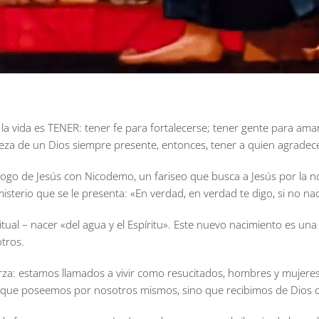
la vida es TENER: tener fe para fortalecerse; tener gente para ama
rteza de un Dios siempre presente, entonces, tener a quien agradec
diálogo de Jesús con Nicodemo, un fariseo que busca a Jesús por la
terio que se le presenta: «En verdad, en verdad te digo, si no naces
itual – nacer «del agua y el Espíritu». Este nuevo nacimiento es un
otros.
rza: estamos llamados a vivir como resucitados, hombres y mujeres d
go que poseemos por nosotros mismos, sino que recibimos de Dios 