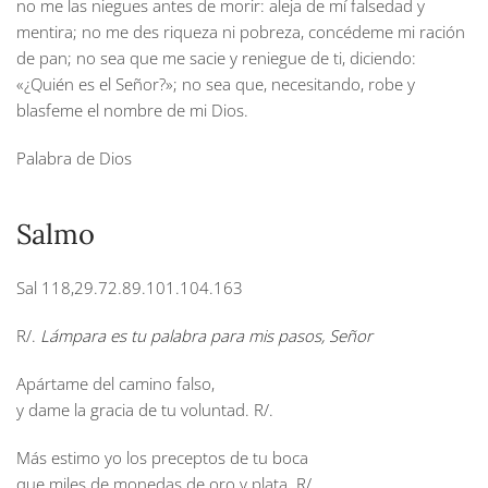
no me las niegues antes de morir: aleja de mí falsedad y
mentira; no me des riqueza ni pobreza, concédeme mi ración
de pan; no sea que me sacie y reniegue de ti, diciendo:
«¿Quién es el Señor?»; no sea que, necesitando, robe y
blasfeme el nombre de mi Dios.
Palabra de Dios
Salmo
Sal 118,29.72.89.101.104.163
R/.
Lámpara es tu palabra para mis pasos, Señor
Apártame del camino falso,
y dame la gracia de tu voluntad.
R/.
Más estimo yo los preceptos de tu boca
que miles de monedas de oro y plata.
R/.