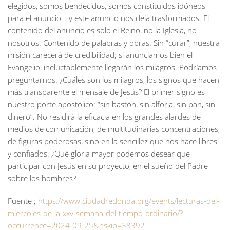
elegidos, somos bendecidos, somos constituidos idóneos
para el anuncio… y este anuncio nos deja trasformados. El
contenido del anuncio es solo el Reino, no la Iglesia, no
nosotros. Contenido de palabras y obras. Sin “curar”, nuestra
misión carecerá de credibilidad; si anunciamos bien el
Evangelio, ineluctablemente llegarán los milagros. Podríamos
preguntarnos: ¿Cuáles son los milagros, los signos que hacen
más transparente el mensaje de Jesús? El primer signo es
nuestro porte apostólico: “sin bastón, sin alforja, sin pan, sin
dinero”. No residirá la eficacia en los grandes alardes de
medios de comunicación, de multitudinarias concentraciones,
de figuras poderosas, sino en la sencillez que nos hace libres
y confiados. ¿Qué gloria mayor podemos desear que
participar con Jesús en su proyecto, en el sueño del Padre
sobre los hombres?
Fuente ;
https://www.ciudadredonda.org/events/lecturas-del-
miercoles-de-la-xxv-semana-del-tiempo-ordinario/?
occurrence=2024-09-25&nskip=38392