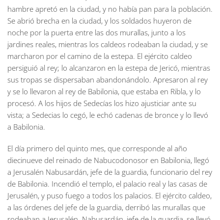
hambre apretó en la ciudad, y no había pan para la población.
Se abrió brecha en la ciudad, y los soldados huyeron de
noche por la puerta entre las dos murallas, junto a los
jardines reales, mientras los caldeos rodeaban la ciudad, y se
marcharon por el camino de la estepa. El ejército caldeo
persiguió al rey; lo alcanzaron en la estepa de Jericó, mientras
sus tropas se dispersaban abandonándolo. Apresaron al rey
y se lo llevaron al rey de Babilonia, que estaba en Ribla, y lo
procesó. A los hijos de Sedecías los hizo ajusticiar ante su
vista; a Sedecias lo cegó, le echó cadenas de bronce y lo llevó
a Babilonia.
El día primero del quinto mes, que corresponde al año
diecinueve del reinado de Nabucodonosor en Babilonia, llegó
a Jerusalén Nabusardán, jefe de la guardia, funcionario del rey
de Babilonia. Incendió el templo, el palacio real y las casas de
Jerusalén, y puso fuego a todos los palacios. El ejército caldeo,
a las órdenes del jefe de la guardia, derribó las murallas que
rodeaban a Jerusalén. Nabusardán, jefe de la guardia, se llevó