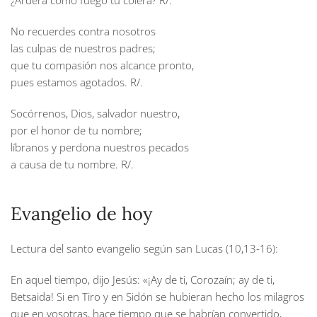
¿Arderá como fuego tu cólera?
R/.
No recuerdes contra nosotros
las culpas de nuestros padres;
que tu compasión nos alcance pronto,
pues estamos agotados.
R/.
Socórrenos, Dios, salvador nuestro,
por el honor de tu nombre;
líbranos y perdona nuestros pecados
a causa de tu nombre.
R/.
Evangelio de hoy
Lectura del santo evangelio según san Lucas (10,13-16):
En aquel tiempo, dijo Jesús: «¡Ay de ti, Corozaín; ay de ti,
Betsaida! Si en Tiro y en Sidón se hubieran hecho los milagros
que en vosotras, hace tiempo que se habrían convertido,