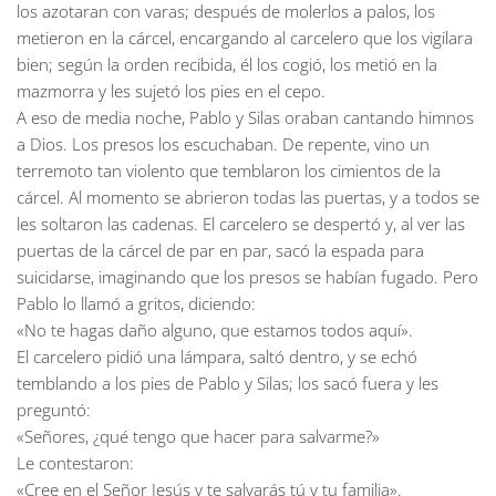
los azotaran con varas; después de molerlos a palos, los
metieron en la cárcel, encargando al carcelero que los vigilara
bien; según la orden recibida, él los cogió, los metió en la
mazmorra y les sujetó los pies en el cepo.
A eso de media noche, Pablo y Silas oraban cantando himnos
a Dios. Los presos los escuchaban. De repente, vino un
terremoto tan violento que temblaron los cimientos de la
cárcel. Al momento se abrieron todas las puertas, y a todos se
les soltaron las cadenas. El carcelero se despertó y, al ver las
puertas de la cárcel de par en par, sacó la espada para
suicidarse, imaginando que los presos se habían fugado. Pero
Pablo lo llamó a gritos, diciendo:
«No te hagas daño alguno, que estamos todos aquí».
El carcelero pidió una lámpara, saltó dentro, y se echó
temblando a los pies de Pablo y Silas; los sacó fuera y les
preguntó:
«Señores, ¿qué tengo que hacer para salvarme?»
Le contestaron:
«Cree en el Señor Jesús y te salvarás tú y tu familia».