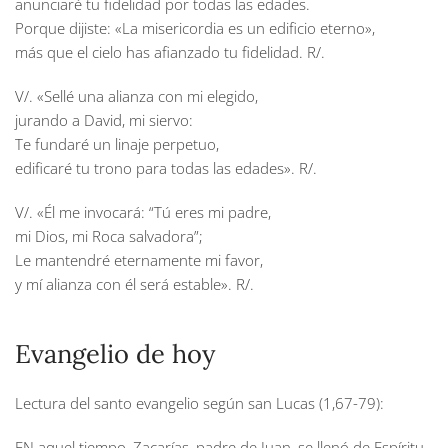
anunciaré tu fidelidad por todas las edades.
Porque dijiste: «La misericordia es un edificio eterno»,
más que el cielo has afianzado tu fidelidad. R/.
V/. «Sellé una alianza con mi elegido,
jurando a David, mi siervo:
Te fundaré un linaje perpetuo,
edificaré tu trono para todas las edades». R/.
V/. «Él me invocará: “Tú eres mi padre,
mi Dios, mi Roca salvadora”;
Le mantendré eternamente mi favor,
y mí alianza con él será estable». R/.
Evangelio de hoy
Lectura del santo evangelio según san Lucas (1,67-79):
EN aquel tiempo, Zacarías, padre de Juan, se llenó de Espíritu