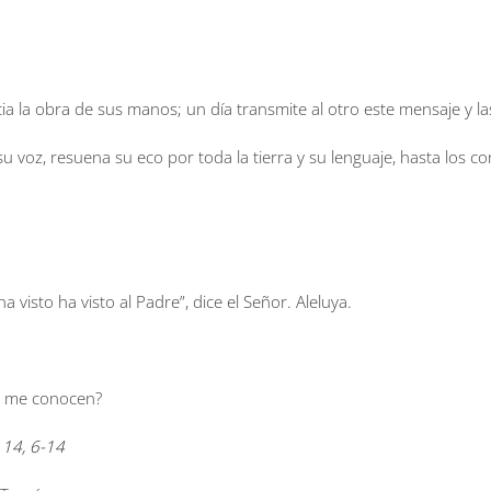
cia la obra de sus manos; un día transmite al otro este mensaje y l
su voz, resuena su eco por toda la tierra y su lenguaje, hasta los c
a visto ha visto al Padre”, dice el Señor. Aleluya.
no me conocen?
 14, 6-14