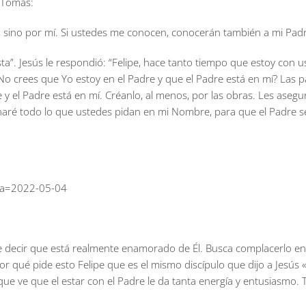
a Tomás:
re, sino por mí. Si ustedes me conocen, conocerán también a mi Padr
sta”. Jesús le respondió: “Felipe, hace tanto tiempo que estoy con 
No crees que Yo estoy en el Padre y que el Padre está en mí? Las 
 y el Padre está en mí. Créanlo, al menos, por las obras. Les aseg
aré todo lo que ustedes pidan en mi Nombre, para que el Padre sea 
echa=2022-05-04
de decir que está realmente enamorado de Él. Busca complacerlo en
or qué pide esto Felipe que es el mismo discípulo que dijo a Jesús
que ve que el estar con el Padre le da tanta energía y entusiasmo.