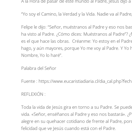
A la Hora de pasar de este mundo al Padre, Jesús dijo 
“Yo soy el Camino, la Verdad y la Vida. Nadie va al Pad
Felipe le dijo: “Señor, muéstranos al Padre y eso nos ba
ha visto al Padre. ¿Cómo dices: Muéstranos al Padre”? ¿
es el que hace las obras. Créanme: Yo estoy en el Padre
hago, y aún mayores, porque Yo me voy al Padre. Y Yo h
Nombre, Yo lo haré”.
Palabra del Señor
Fuente : https://www.eucaristiadiaria.cl/dia_cal.php?f
REFLEXIÓN :
Toda la vida de Jesús gira en torno a su Padre. Se pue
vida. «Señor, enséñanos al Padre y eso nos bastará». ¿P
alegre en su quehacer cotidiano de frente al Padre, por
felicidad que ve Jesús cuando está con el Padre.