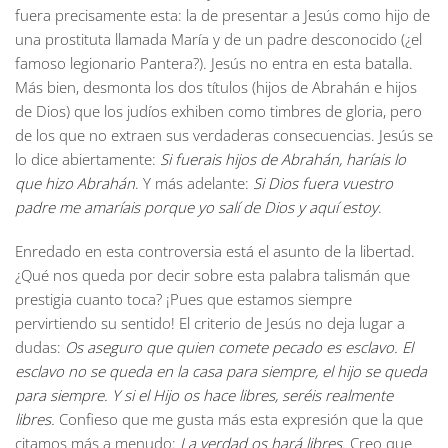
fuera precisamente esta: la de presentar a Jesús como hijo de
una prostituta llamada María y de un padre desconocido (¿el
famoso legionario Pantera?). Jesús no entra en esta batalla.
Más bien, desmonta los dos títulos (hijos de Abrahán e hijos
de Dios) que los judíos exhiben como timbres de gloria, pero
de los que no extraen sus verdaderas consecuencias. Jesús se
lo dice abiertamente:
Si fuerais hijos de Abrahán, haríais lo
que hizo Abrahán
. Y más adelante:
Si Dios fuera vuestro
padre me amaríais porque yo salí de Dios y aquí estoy
.
Enredado en esta controversia está el asunto de la libertad.
¿Qué nos queda por decir sobre esta palabra talismán que
prestigia cuanto toca? ¡Pues que estamos siempre
pervirtiendo su sentido! El criterio de Jesús no deja lugar a
dudas:
Os aseguro que quien comete pecado es esclavo. El
esclavo no se queda en la casa para siempre, el hijo se queda
para siempre. Y si el Hijo os hace libres, seréis realmente
libres.
Confieso que me gusta más esta expresión que la que
citamos más a menudo:
La verdad os hará libres
. Creo que