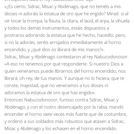
«¿Es cierto, Sidrac, Misac y Abdénago, que no teméis a mis
dioses ni adoráis la estatua de oro que he erigido? Mirad: si al
oír tocar la trompa, la flauta, la cítara, el laúd, el arpa, la vihuela
y todos los demás instrumentos, estáis dispuestos a
postraros adorando la estatua que he hecho, hacedlo; pero,
si no la adoráis, seréis arrojados inmediatamente al horno
encendido, y ¿qué dios os librará de mis manos?».
Sidrac, Misac y Abdénago contestaron al rey Nabucodonosor:
«A eso no tenemos por qué responderte. Si nuestro Dios a
quien veneramos puede librarnos del horno encendido, nos
librará, oh rey, de tus manos. Y aunque no lo hiciera, que te
conste, majestad, que no veneramos a tus dioses ni
adoramos la estatua de oro que has erigido».
Entonces Nabucodonosor, furioso contra Sidrac, Misac y
Abdénago, y con el rostro desencajado por la rabia, mandó
encender el horno siete veces más fuerte que de costumbre,
y ordenó a sus soldados más robustos que atasen a Sidrac,
Misac y Abdénago y los echasen en el horno encendido.