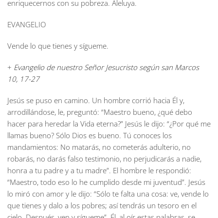
enriquecernos con su pobreza. Aleluya.
EVANGELIO
Vende lo que tienes y sígueme.
+
Evangelio de nuestro Señor Jesucristo según san Marcos
10, 17-27
Jesús se puso en camino. Un hombre corrió hacia Él y,
arrodillándose, le, preguntó: “Maestro bueno, ¿qué debo
hacer para heredar la Vida eterna?” Jesús le dijo: “¿Por qué me
llamas bueno? Sólo Dios es bueno. Tú conoces los
mandamientos: No matarás, no cometerás adulterio, no
robarás, no darás falso testimonio, no perjudicarás a nadie,
honra a tu padre y a tu madre”. El hombre le respondió:
“Maestro, todo eso lo he cumplido desde mi juventud”. Jesús
lo miró con amor y le dijo: “Sólo te falta una cosa: ve, vende lo
que tienes y dalo a los pobres; así tendrás un tesoro en el
cielo. Después, ven y sígueme”. Él, al oír estas palabras, se