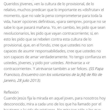
Queridos jóvenes, «en la cultura de lo provisional, de lo
relativo, muchos predican que lo importante es «disfrutar» el
momento, que no vale la pena comprometerse para toda la
vida, hacer opciones definitivas, «para siempre», porque no se
sabe lo que pasará mañana. Yo, en cambio, les pido que sean
revolucionarios, les pido que vayan contracorriente; sí, en
esto les pido que se rebelen contra esta cultura de lo
provisional, que, en el fondo, cree que ustedes no son
capaces de asumir responsabilidades, cree que ustedes no
son capaces de amar verdaderamente. Yo tengo confianza en
ustedes, jóvenes, y pido por ustedes. Atrévanse a «ir
contracorriente». Y atrévanse también a ser felices.
(SS Papa
Francisco, Encuentro con los voluntarios de la JMJ de Río de
Janeiro, 28 julio 2013).
Reflexión
Cuando Jesús fija la mirada en aquel joven, para nosotros hoy
desconocido, mira a cada uno de los que ha llamado por el
bautismo a la vida de cristianos. No mira tan sólo a los que