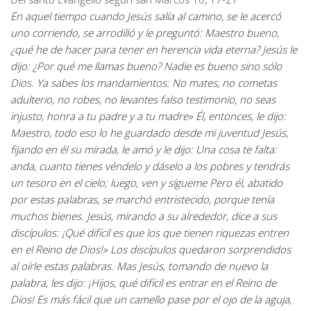
En aquel tiempo cuando Jesús salía al camino, se le acercó
uno corriendo, se arrodilló y le preguntó: Maestro bueno,
¿qué he de hacer para tener en herencia vida eterna? Jesús le
dijo: ¿Por qué me llamas bueno? Nadie es bueno sino sólo
Dios. Ya sabes los mandamientos: No mates, no cometas
adulterio, no robes, no levantes falso testimonio, no seas
injusto, honra a tu padre y a tu madre» Él, entonces, le dijo:
Maestro, todo eso lo he guardado desde mi juventud Jesús,
fijando en él su mirada, le amó y le dijo: Una cosa te falta:
anda, cuanto tienes véndelo y dáselo a los pobres y tendrás
un tesoro en el cielo; luego, ven y sígueme Pero él, abatido
por estas palabras, se marchó entristecido, porque tenía
muchos bienes. Jesús, mirando a su alrededor, dice a sus
discípulos: ¡Qué difícil es que los que tienen riquezas entren
en el Reino de Dios!» Los discípulos quedaron sorprendidos
al oírle estas palabras. Mas Jesús, tomando de nuevo la
palabra, les dijo: ¡Hijos, qué difícil es entrar en el Reino de
Dios! Es más fácil que un camello pase por el ojo de la aguja,