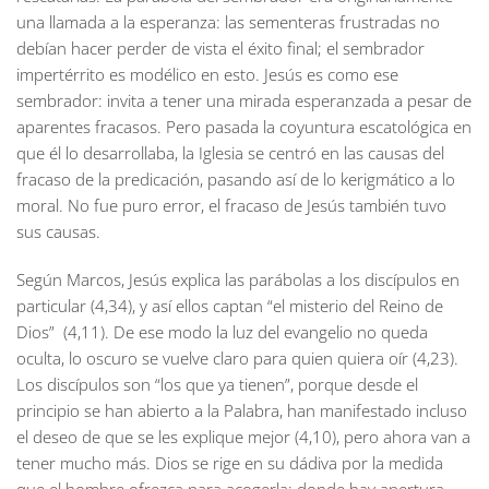
una llamada a la esperanza: las sementeras frustradas no
debían hacer perder de vista el éxito final; el sembrador
impertérrito es modélico en esto. Jesús es como ese
sembrador: invita a tener una mirada esperanzada a pesar de
aparentes fracasos. Pero pasada la coyuntura escatológica en
que él lo desarrollaba, la Iglesia se centró en las causas del
fracaso de la predicación, pasando así de lo kerigmático a lo
moral. No fue puro error, el fracaso de Jesús también tuvo
sus causas.
Según Marcos, Jesús explica las parábolas a los discípulos en
particular (4,34), y así ellos captan “el misterio del Reino de
Dios” (4,11). De ese modo la luz del evangelio no queda
oculta, lo oscuro se vuelve claro para quien quiera oír (4,23).
Los discípulos son “los que ya tienen”, porque desde el
principio se han abierto a la Palabra, han manifestado incluso
el deseo de que se les explique mejor (4,10), pero ahora van a
tener mucho más. Dios se rige en su dádiva por la medida