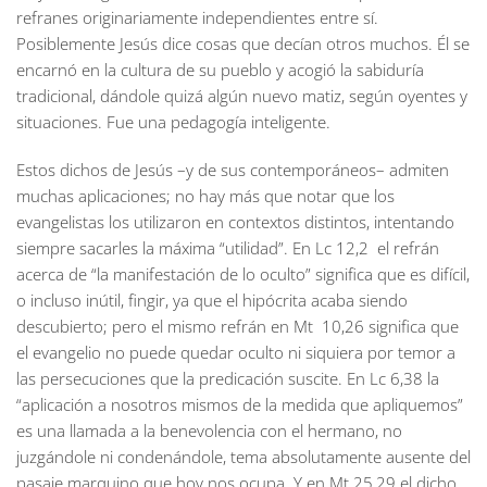
refranes originariamente independientes entre sí.
Posiblemente Jesús dice cosas que decían otros muchos. Él se
encarnó en la cultura de su pueblo y acogió la sabiduría
tradicional, dándole quizá algún nuevo matiz, según oyentes y
situaciones. Fue una pedagogía inteligente.
Estos dichos de Jesús –y de sus contemporáneos– admiten
muchas aplicaciones; no hay más que notar que los
evangelistas los utilizaron en contextos distintos, intentando
siempre sacarles la máxima “utilidad”. En Lc 12,2 el refrán
acerca de “la manifestación de lo oculto” significa que es difícil,
o incluso inútil, fingir, ya que el hipócrita acaba siendo
descubierto; pero el mismo refrán en Mt 10,26 significa que
el evangelio no puede quedar oculto ni siquiera por temor a
las persecuciones que la predicación suscite. En Lc 6,38 la
“aplicación a nosotros mismos de la medida que apliquemos”
es una llamada a la benevolencia con el hermano, no
juzgándole ni condenándole, tema absolutamente ausente del
pasaje marquino que hoy nos ocupa. Y en Mt 25,29 el dicho