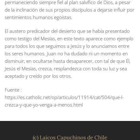
permaneciendo siempre fiel al plan salvífico de Dios, a pesar
de la inclinación de sus propios discípulos a dejarse influir por
sentimientos humanos egoístas.
El austero predicador del desierto que se había presentado
como testigo del Mesías, en este texto aparece como ejemplo
para todos los que seguimos a Jesús y lo anunciamos entre
los seres humanos. Juan no ha dudado ni un momento en
disminuir, en ocultarse hasta desaparecer, con tal de que Él,
Jesús el Mesías, crezca, resplandezca con toda su luz y sea
aceptado y creído por los otros.
Fuente :
https://es.catholic.net/op/articulos/11914/cat/504/que-l-
crezca-y-que-yo-venga-a-menos.html
(c) Laicos Capuchinos de Chile