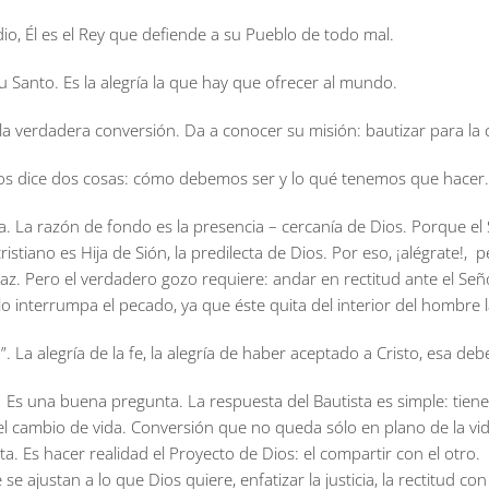
dio, Él es el Rey que defiende a su Pueblo de todo mal.
ritu Santo. Es la alegría la que hay que ofrecer al mundo.
e la verdadera conversión. Da a conocer su misión: bautizar para la
bra nos dice dos cosas: cómo debemos ser y lo qué tenemos que hace
a. La razón de fondo es la presencia – cercanía de Dios. Porque el Se
a cristiano es Hija de Sión, la predilecta de Dios. Por eso, ¡alégrate
 paz. Pero el verdadero gozo requiere: andar en rectitud ante el Seño
o interrumpa el pecado, ya que éste quita del interior del hombre l
”. La alegría de la fe, la alegría de haber aceptado a Cristo, esa debe
Es una buena pregunta. La respuesta del Bautista es simple: tiene
 el cambio de vida. Conversión que no queda sólo en plano de la vid
. Es hacer realidad el Proyecto de Dios: el compartir con el otro
e ajustan a lo que Dios quiere, enfatizar la justicia, la rectitud con