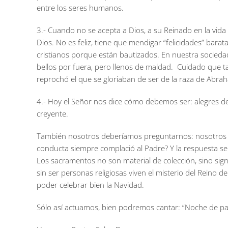
entre los seres humanos.
3.- Cuando no se acepta a Dios, a su Reinado en la vida 
Dios. No es feliz, tiene que mendigar “felicidades” bar
cristianos porque están bautizados. En nuestra socieda
bellos por fuera, pero llenos de maldad. Cuidado que t
reprochó el que se gloriaban de ser de la raza de Abr
4.- Hoy el Señor nos dice cómo debemos ser: alegres de 
creyente.
También nosotros deberíamos preguntarnos: nosotros lo
conducta siempre complació al Padre? Y la respuesta s
Los sacramentos no son material de colección, sino signo
sin ser personas religiosas viven el misterio del Reino 
poder celebrar bien la Navidad.
Sólo así actuamos, bien podremos cantar: “Noche de p