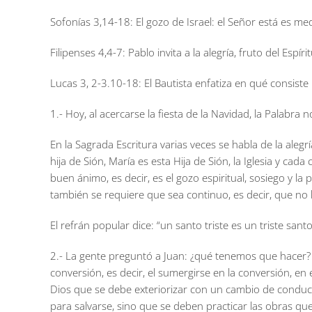
Sofonías 3,14-18:
El gozo de Israel: el Señor está es me
Filipenses 4,4-7:
Pablo invita a la alegría, fruto del Espí
Lucas 3, 2-3.10-18:
El Bautista enfatiza en qué consist
1.- Hoy, al acercarse la fiesta de la Navidad, la Pala
En la Sagrada Escritura varias veces se habla de la alegrí
hija de Sión, María es esta Hija de Sión, la Iglesia y cad
buen ánimo, es decir, es el gozo espiritual, sosiego y la
también se requiere que sea continuo, es decir, que no l
El refrán popular dice: “un santo triste es un triste santo
2.- La gente preguntó a Juan: ¿qué tenemos que hacer? 
conversión, es decir, el sumergirse en la conversión, en
Dios que se debe exteriorizar con un cambio de conducta
para salvarse, sino que se deben practicar las obras que s