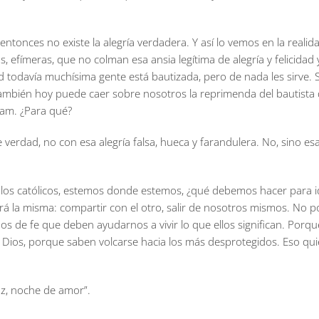
entonces no existe la alegría verdadera. Y así lo vemos en la realid
atas, efímeras, que no colman esa ansia legítima de alegría y felic
d todavía muchísima gente está bautizada, pero de nada les sirve. 
ambién hoy puede caer sobre nosotros la reprimenda del bautista qu
aham. ¿Para qué?
verdad, no con esa alegría falsa, hueca y farandulera. No, sino es
s católicos, estemos donde estemos, ¿qué debemos hacer para ide
erá la misma: compartir con el otro, salir de nosotros mismos. No
s de fe que deben ayudarnos a vivir lo que ellos significan. Porque
de Dios, porque saben volcarse hacia los más desprotegidos. Eso qui
az, noche de amor”.