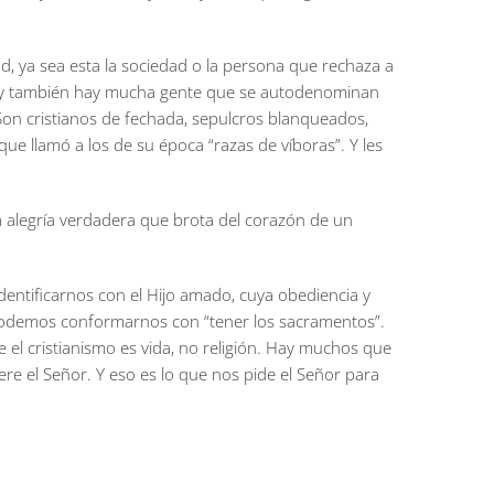
ad, ya sea esta la sociedad o la persona que rechaza a
idad y también hay mucha gente que se autodenominan
Son cristianos de fechada, sepulcros blanqueados,
e llamó a los de su época “razas de víboras”. Y les
a alegría verdadera que brota del corazón de un
ntificarnos con el Hijo amado, cuya obediencia y
 podemos conformarnos con “tener los sacramentos”.
 el cristianismo es vida, no religión. Hay muchos que
ere el Señor. Y eso es lo que nos pide el Señor para