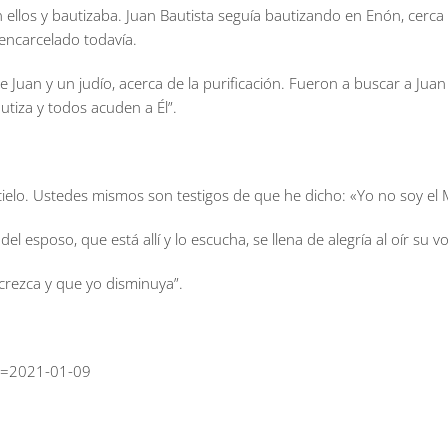
on ellos y bautizaba. Juan Bautista seguía bautizando en Enón, cerc
 encarcelado todavía.
 Juan y un judío, acerca de la purificación. Fueron a buscar a Juan 
utiza y todos acuden a Él”.
ielo. Ustedes mismos son testigos de que he dicho: «Yo no soy el M
el esposo, que está allí y lo escucha, se llena de alegría al oír su vo
crezca y que yo disminuya”.
cha=2021-01-09