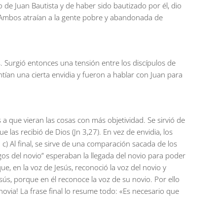
de Juan Bautista y de haber sido bautizado por él, dio
. Ambos atraían a la gente pobre y abandonada de
s. Surgió entonces una tensión entre los discípulos de
sentían una cierta envidia y fueron a hablar con Juan para
 a que vieran las cosas con más objetividad. Se sirvió de
las recibió de Dios (Jn 3,27). En vez de envidia, los
. c) Al final, se sirve de una comparación sacada de los
igos del novio” esperaban la llegada del novio para poder
que, en la voz de Jesús, reconoció la voz del novio y
esús, porque en él reconoce la voz de su novio. Por ello
 novia! La frase final lo resume todo: «Es necesario que