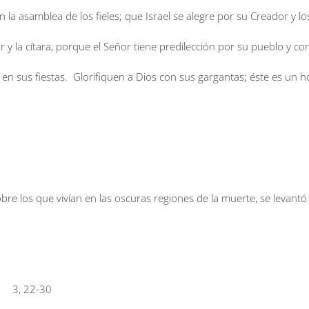
a asamblea de los fieles; que Israel se alegre por su Creador y los
 la cítara, porque el Señor tiene predilección por su pueblo y co
os en sus fiestas. Glorifiquen a Dios con sus gargantas; éste es un 
obre los que vivían en las oscuras regiones de la muerte, se levantó 
an 3, 22-30