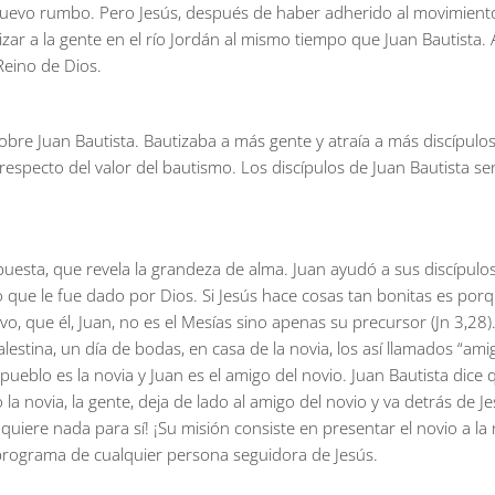
nuevo rumbo. Pero Jesús, después de haber adherido al movimiento 
zar a la gente en el río Jordán al mismo tiempo que Juan Bautista
Reino de Dios.
 sobre Juan Bautista. Bautizaba a más gente y atraía a más discípulo
ir, respecto del valor del bautismo. Los discípulos de Juan Bautista 
puesta, que revela la grandeza de alma. Juan ayudó a sus discípulos
que le fue dado por Dios. Si Jesús hace cosas tan bonitas es porque 
evo, que él, Juan, no es el Mesías sino apenas su precursor (Jn 3,28)
estina, un día de bodas, en casa de la novia, los así llamados “am
l pueblo es la novia y Juan es el amigo del novio. Juan Bautista dice 
la novia, la gente, deja de lado al amigo del novio y va detrás de J
 quiere nada para sí! ¡Su misión consiste en presentar el novio a la
l programa de cualquier persona seguidora de Jesús.