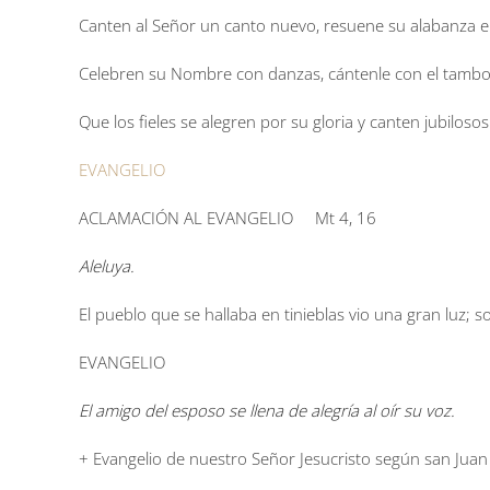
Canten al Señor un canto nuevo, resuene su alabanza en l
Celebren su Nombre con danzas, cántenle con el tambor y
Que los fieles se alegren por su gloria y canten jubilos
EVANGELIO
ACLAMACIÓN AL EVANGELIO
Mt 4, 16
Aleluya.
El pueblo que se hallaba en tinieblas vio una gran luz; s
EVANGELIO
El amigo del esposo se llena de alegría al oír su voz.
+ Evangelio de nuestro Señor Jesucristo según san Ju