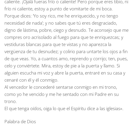
caliente. ¡Ojalá fueras frío o caliente! Pero porque eres tibio, ni
frío ni caliente, estoy a punto de vomitarte de mi boca.
Porque dices: ‘Yo soy rico, me he enriquecido, y no tengo
necesidad de nada’; y no sabes que tú eres desgraciado,
digno de lástima, pobre, ciego y desnudo. Te aconsejo que me
compres oro acrisolado al fuego para que te enriquezcas; y
vestiduras blancas para que te vistas y no aparezca la
vergüenza de tu desnudez; y colirio para untarte los ojos a fin
de que veas. Yo, a cuantos amo, reprendo y corrijo; ten, pues,
celo y conviértete. Mira, estoy de pie a la puerta y llamo. Si
alguien escucha mi voz y abre la puerta, entraré en su casa y
cenaré con él y él conmigo.
Al vencedor le concederé sentarse conmigo en mi trono,
como yo he vencido y me he sentado con mi Padre en su
trono.
El que tenga oídos, oiga lo que el Espíritu dice a las iglesias».
Palabra de Dios