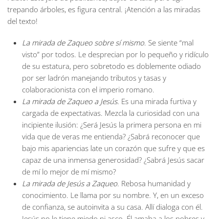
trepando árboles, es figura central. ¡Atención a las miradas
del texto!
La mirada de Zaqueo sobre sí mismo
. Se siente “mal
visto” por todos. Le desprecian por lo pequeño y ridículo
de su estatura, pero sobretodo es doblemente odiado
por ser ladrón manejando tributos y tasas y
colaboracionista con el imperio romano.
La mirada de Zaqueo a Jesús
. Es una mirada furtiva y
cargada de expectativas. Mezcla la curiosidad con una
incipiente ilusión: ¿Será Jesús la primera persona en mi
vida que de veras me entienda? ¿Sabrá reconocer que
bajo mis apariencias late un corazón que sufre y que es
capaz de una inmensa generosidad? ¿Sabrá Jesús sacar
de mí lo mejor de mí mismo?
La mirada de Jesús a Zaqueo
. Rebosa humanidad y
conocimiento. Le llama por su nombre. Y, en un exceso
de confianza, se autoinvita a su casa. Allí dialoga con él.
Jesús no le tiene miedo ni asco. Él amaba a los pobres y