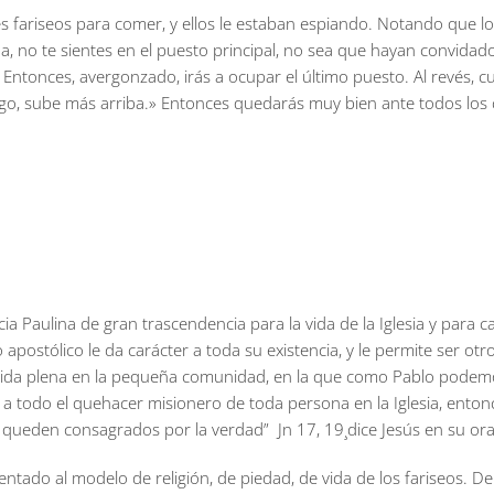
s fariseos para comer, y ellos le estaban espiando. Notando que l
 no te sientes en el puesto principal, no sea que hayan convidado
e.» Entonces, avergonzado, irás a ocupar el último puesto. Al revés, 
igo, sube más arriba.» Entonces quedarás muy bien ante todos los
a Paulina de gran trascendencia para la vida de la Iglesia y para 
 apostólico le da carácter a toda su existencia, y le permite ser 
e vida plena en la pequeña comunidad, en la que como Pablo podem
 todo el quehacer misionero de toda persona en la Iglesia, entonces
e queden consagrados por la verdad” Jn 17, 19¸dice Jesús en su ora
entado al modelo de religión, de piedad, de vida de los fariseos. De