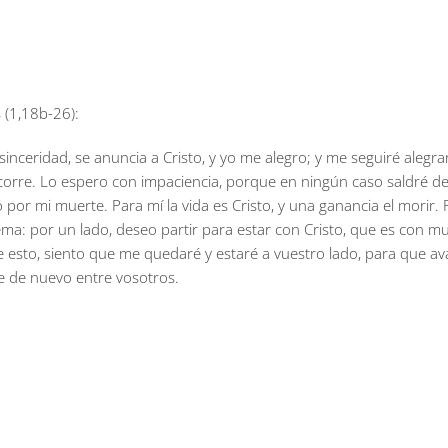
s (1,18b-26):
nceridad, se anuncia a Cristo, y yo me alegro; y me seguiré alegra
ocorre. Lo espero con impaciencia, porque en ningún caso saldré de
por mi muerte. Para mí la vida es Cristo, y una ganancia el morir. P
ema: por un lado, deseo partir para estar con Cristo, que es con m
esto, siento que me quedaré y estaré a vuestro lado, para que ava
e de nuevo entre vosotros.