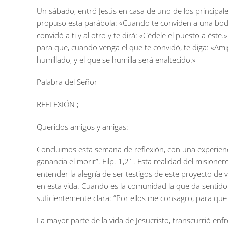
Un sábado, entró Jesús en casa de uno de los principale
propuso esta parábola: «Cuando te conviden a una boda,
convidó a ti y al otro y te dirá: «Cédele el puesto a ést
para que, cuando venga el que te convidó, te diga: «Am
humillado, y el que se humilla será enaltecido.»
Palabra del Señor
REFLEXIÓN ;
Queridos amigos y amigas:
Concluimos esta semana de reflexión, con una experienci
ganancia el morir”. Filp. 1,21.
Esta realidad del misionero
entender la alegría de ser testigos de este proyecto d
en esta vida. Cuando es la comunidad la que da sentido a
suficientemente clara: “Por ellos me consagro, para qu
La mayor parte de la vida de Jesucristo, transcurrió enfr