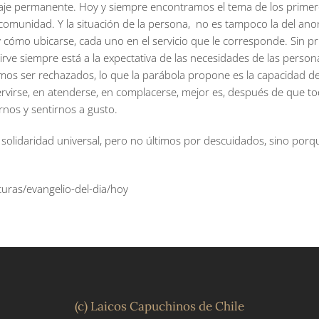
naje permanente. Hoy y siempre encontramos el tema de los primeros p
la comunidad. Y la situación de la persona, no es tampoco la del anon
ómo ubicarse, cada uno en el servicio que le corresponde. Sin pr
sirve siempre está a la expectativa de las necesidades de las person
os ser rechazados, lo que la parábola propone es la capacidad de 
servirse, en atenderse, en complacerse, mejor es, después de que 
nos y sentirnos a gusto.
e la solidaridad universal, pero no últimos por descuidados, sino 
uras/evangelio-del-dia/hoy
(c) Laicos Capuchinos de Chile