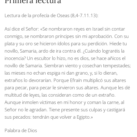
Primera lectura
Lectura de la profecía de Oseas (8,4-7.11.13):
Así dice el Señor: «Se nombraron reyes en Israel sin contar
conmigo, se nombraron príncipes sin mi aprobación. Con su
plata y su oro se hicieron ídolos para su perdición. Hiede tu
novillo, Samaria, ardo de ira contra él. ¿Cuándo lograréis la
inocencia? Un escultor lo hizo, no es dios, se hace añicos el
novillo de Samaria. Siembran viento y cosechan tempestades;
las mieses no echan espiga ni dan grano, y, si lo dieran,
extraños lo devorarían. Porque Efraín multiplicó sus altares
para pecar, para pecar le sirvieron sus altares. Aunque les dé
multitud de leyes, las consideran como de un extraño.
Aunque inmolen víctimas en mi honor y coman la carne, al
Señor no le agradan. Tiene presente sus culpas y castigará
sus pecados: tendrán que volver a Egipto.»
Palabra de Dios