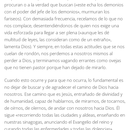
procuran o a la verdad que buscan («este echa los demonios
con el poder del jefe de los demonios», murmuran los
fariseos). Con demasiada frecuencia, recelamos de lo que no
nos complace, desentendiéndonos de quien nos exige una
vida esforzada para llegar a ser plena («aunque les dé
multitud de leyes, las consideran como de un extraño»,
lamenta Dios). Y siempre, en todas estas actitudes que se nos
cuelan de rondón, nos perdemos a nosotros mismos al
perder a Dios, y terminamos vagando errantes como ovejas
que no tienen pastor porque han dejado de mirarlo.
Cuando esto ocurre y para que no ocurra, lo fundamental es
no dejar de buscar y de agradecer el camino de Dios hacia
nosotros. Ese camino que es Jesús, entrañado de divinidad y
de humanidad, capaz de hablarnos, de mirarnos, de tocarnos,
de oírnos, de olernos, de andar con nosotros hacia Dios. Él
sigue «recorriendo todas las ciudades y aldeas, enseñando en
nuestras sinagogas, anunciando el Evangelio del reino y
curando todas las enfermedades y todas las dolencias».