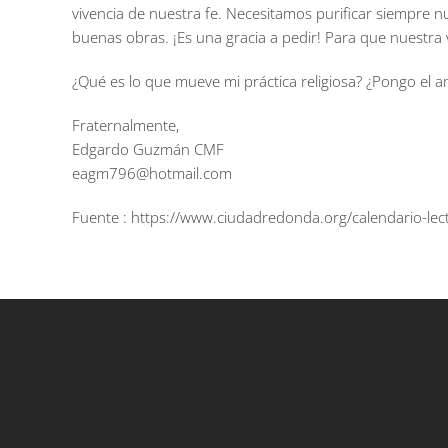
vivencia de nuestra fe. Necesitamos purificar siempre n
buenas obras. ¡Es una gracia a pedir! Para que nuestra v
¿Qué es lo que mueve mi práctica religiosa? ¿Pongo el a
Fraternalmente,
Edgardo Guzmán CMF
eagm796@hotmail.com
Fuente : https://www.ciudadredonda.org/calendario-lect