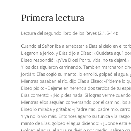
Primera lectura
Lectura del segundo libro de los Reyes (2,1.6-14):
Cuando el Señor iba a arrebatar a Elías al cielo en el torb
Llegaron a Jericó, y Elías dijo a Elíseo: «Quédate aquí, 
Eliseo respondió: «¡Vive Dios! Por tu vida, no te dejaré.»
Y los dos siguieron caminando. También marcharon cincu
Jordán; Elías cogió su manto, lo enrolló, golpeó el agua,
Mientras pasaban el río, dijo Elías a Elíseo: «Pídeme lo
Eliseo pidió: «Déjame en herencia dos tercios de tu espír
Elías comentó: «¡No pides nada! Si logras verme cuando 
Mientras ellos seguían conversando por el camino, los sep
Eliseo lo miraba y gritaba: «¡Padre mío, padre mío, carro 
Y ya no lo vio más. Entonces agarró su túnica y la rasgó e
manto de Elías, golpeó el agua diciendo: «¿Dónde está el
Golpeó el agua, el agua se dividió por medio, y Eliseo cr