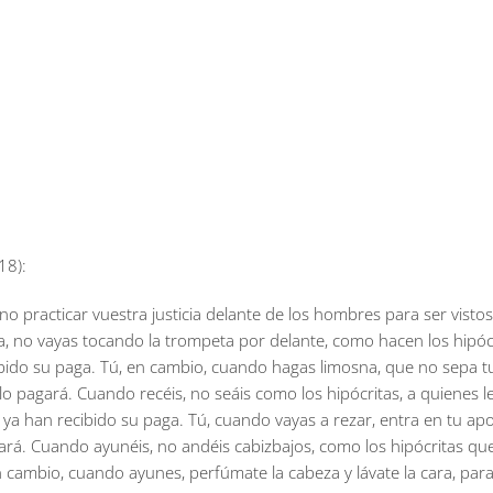
18):
 no practicar vuestra justicia delante de los hombres para ser visto
, no vayas tocando la trompeta por delante, como hacen los hipócrit
ido su paga. Tú, en cambio, cuando hagas limosna, que no sepa tu
 lo pagará. Cuando recéis, no seáis como los hipócritas, a quienes l
 ya han recibido su paga. Tú, cuando vayas a rezar, entra en tu apos
gará. Cuando ayunéis, no andéis cabizbajos, como los hipócritas qu
cambio, cuando ayunes, perfúmate la cabeza y lávate la cara, para 