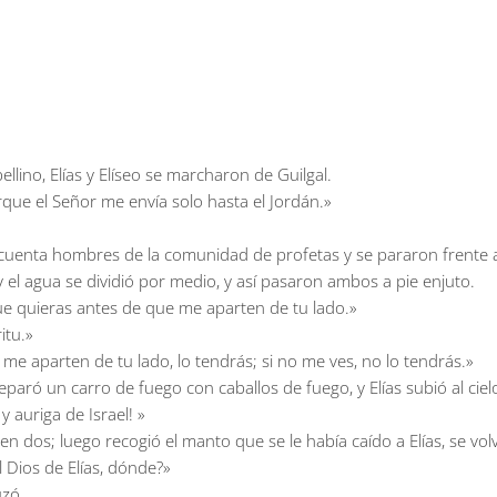
ellino, Elías y Elíseo se marcharon de Guilgal.
porque el Señor me envía solo hasta el Jordán.»
enta hombres de la comunidad de profetas y se pararon frente a ell
 y el agua se dividió por medio, y así pasaron ambos a pie enjuto.
 que quieras antes de que me aparten de tu lado.»
itu.»
me aparten de tu lado, lo tendrás; si no me ves, no lo tendrás.»
aró un carro de fuego con caballos de fuego, y Elías subió al cielo 
y auriga de Israel! »
n dos; luego recogió el manto que se le había caído a Elías, se volvi
 Dios de Elías, dónde?»
uzó.