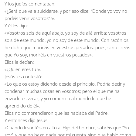
Y los judíos comentaban:
«¿Será que va a suicidarse, y por eso dice: “Donde yo voy no
podéis venir vosotros”?».
Y él les dijo:
«Vosotros sois de aquí abajo, yo soy de allá arriba: vosotros
sois de este mundo, yo no soy de este mundo. Con razón os
he dicho que moriréis en vuestros pecados: pues, si no creéis
que Yo soy, moriréis en vuestros pecados».
Ellos le decían:
«¿Quién eres tú?».
Jesús les contestó:
«Lo que os estoy diciendo desde el principio. Podría decir y
condenar muchas cosas en vosotros; pero el que me ha
enviado es veraz, y yo comunico al mundo lo que he
aprendido de él».
Ellos no comprendieron que les hablaba del Padre.
Y entonces dijo Jesús:
«Cuando levantéis en alto al Hijo del hombre, sabréis que “Yo
soy”, y que no hago nada por mi cuenta, sino que hablo como