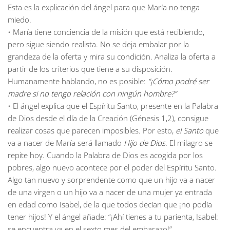
Esta es la explicación del ángel para que María no tenga
miedo.
•
María tiene conciencia de la misión que está recibiendo,
pero sigue siendo realista. No se deja embalar por la
grandeza de la oferta y mira su condición. Analiza la oferta a
partir de los criterios que tiene a su disposición.
Humanamente hablando, no es posible:
“¡Cómo podré ser
madre si no tengo relación con ningún hombre?”
•
El ángel explica que el Espíritu Santo, presente en la Palabra
de Dios desde el día de la Creación (Génesis 1,2), consigue
realizar cosas que parecen imposibles. Por esto,
el Santo
que
va a nacer de María será llamado
Hijo de Dios
. El milagro se
repite hoy. Cuando la Palabra de Dios es acogida por los
pobres, algo nuevo acontece por el poder del Espíritu Santo.
Algo tan nuevo y sorprendente como que un hijo va a nacer
de una virgen o un hijo va a nacer de una mujer ya entrada
en edad como Isabel, de la que todos decían que ¡no podía
tener hijos! Y el ángel añade: “¡Ahí tienes a tu parienta, Isabel:
se encuentra ya en el sexto mes del embarazo!”