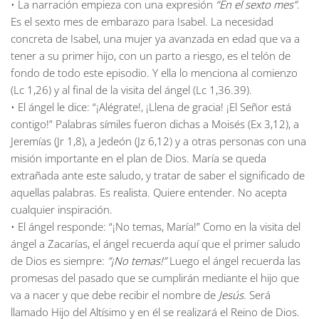
•
La narración empieza con una expresión
“En el sexto mes”
.
Es el sexto mes de embarazo para Isabel. La necesidad
concreta de Isabel, una mujer ya avanzada en edad que va a
tener a su primer hijo, con un parto a riesgo, es el telón de
fondo de todo este episodio. Y ella lo menciona al comienzo
(Lc 1,26) y al final de la visita del ángel (Lc 1,36.39).
•
El ángel le dice: “¡Alégrate!, ¡Llena de gracia! ¡El Señor está
contigo!” Palabras símiles fueron dichas a Moisés (Ex 3,12), a
Jeremías (Jr 1,8), a Jedeón (Jz 6,12) y a otras personas con una
misión importante en el plan de Dios. María se queda
extrañada ante este saludo, y tratar de saber el significado de
aquellas palabras. Es realista. Quiere entender. No acepta
cualquier inspiración.
•
El ángel responde: “¡No temas, María!” Como en la visita del
ángel a Zacarías, el ángel recuerda aquí que el primer saludo
de Dios es siempre:
”¡No temas!”
Luego el ángel recuerda las
promesas del pasado que se cumplirán mediante el hijo que
va a nacer y que debe recibir el nombre de
Jesús
. Será
llamado Hijo del Altísimo y en él se realizará el Reino de Dios.