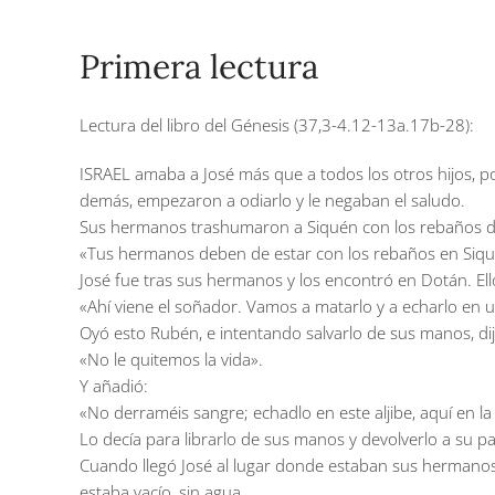
Primera lectura
Lectura del libro del Génesis (37,3-4.12-13a.17b-28):
ISRAEL amaba a José más que a todos los otros hijos, po
demás, empezaron a odiarlo y le negaban el saludo.
Sus hermanos trashumaron a Siquén con los rebaños de s
«Tus hermanos deben de estar con los rebaños en Siqué
José fue tras sus hermanos y los encontró en Dotán. Ell
«Ahí viene el soñador. Vamos a matarlo y a echarlo en 
Oyó esto Rubén, e intentando salvarlo de sus manos, dij
«No le quitemos la vida».
Y añadió:
«No derraméis sangre; echadlo en este aljibe, aquí en l
Lo decía para librarlo de sus manos y devolverlo a su p
Cuando llegó José al lugar donde estaban sus hermanos, 
estaba vacío, sin agua.