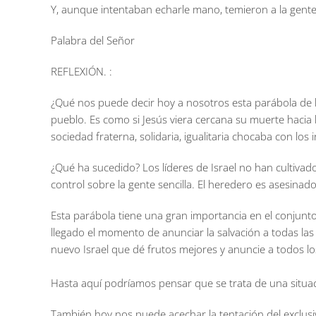
Y, aunque intentaban echarle mano, temieron a la gente,
Palabra del Señor
REFLEXIÓN. :
¿Qué nos puede decir hoy a nosotros esta parábola de la
pueblo. Es como si Jesús viera cercana su muerte hacia l
sociedad fraterna, solidaria, igualitaria chocaba con los 
¿Qué ha sucedido? Los líderes de Israel no han cultivad
control sobre la gente sencilla. El heredero es asesinado
Esta parábola tiene una gran importancia en el conjunto 
llegado el momento de anunciar la salvación a todas la
nuevo Israel que dé frutos mejores y anuncie a todos lo
Hasta aquí podríamos pensar que se trata de una situaci
También hoy nos puede acechar la tentación del exclusiv