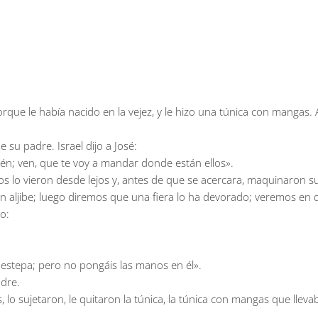
rque le había nacido en la vejez, y le hizo una túnica con mangas. 
u padre. Israel dijo a José:
n; ven, que te voy a mandar donde están ellos».
os lo vieron desde lejos y, antes de que se acercara, maquinaron s
un aljibe; luego diremos que una fiera lo ha devorado; veremos en
o:
a estepa; pero no pongáis las manos en él».
adre.
lo sujetaron, le quitaron la túnica, la túnica con mangas que lleva