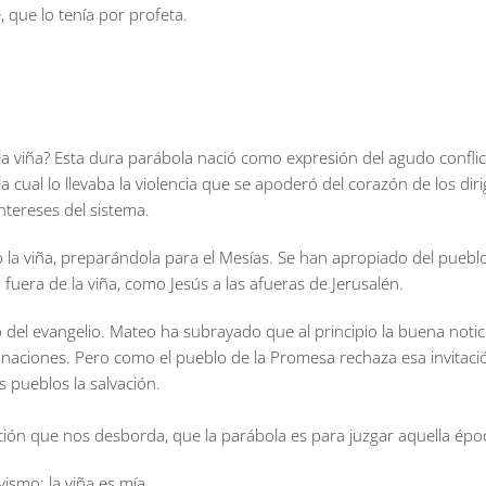
 que lo tenía por profeta.
 viña? Esta dura parábola nació como expresión del agudo conflicto
a cual lo llevaba la violencia que se apoderó del corazón de los di
intereses del sistema.
o la viña, preparándola para el Mesías. Se han apropiado del puebl
 fuera de la viña, como Jesús a las afueras de Jerusalén.
del evangelio. Mateo ha subrayado que al principio la buena notici
s naciones. Pero como el pueblo de la Promesa rechaza esa invitaci
s pueblos la salvación.
ón que nos desborda, que la parábola es para juzgar aquella época 
ismo: la viña es mía.