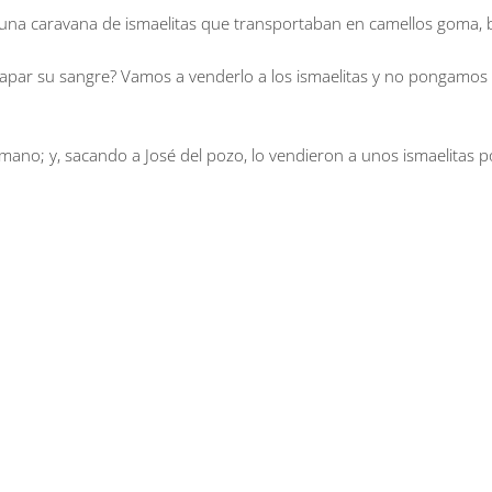
on una caravana de ismaelitas que transportaban en camellos goma,
ar su sangre? Vamos a venderlo a los ismaelitas y no pongamos n
ano; y, sacando a José del pozo, lo vendieron a unos ismaelitas po