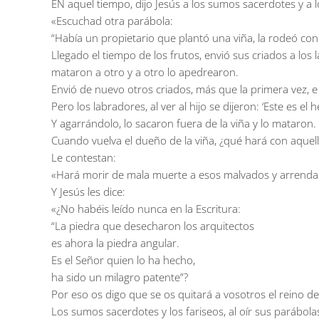
EN aquel tiempo, dijo Jesús a los sumos sacerdotes y a 
«Escuchad otra parábola:
“Había un propietario que plantó una viña, la rodeó con 
Llegado el tiempo de los frutos, envió sus criados a los
mataron a otro y a otro lo apedrearon.
Envió de nuevo otros criados, más que la primera vez, e 
Pero los labradores, al ver al hijo se dijeron: ‘Este es 
Y agarrándolo, lo sacaron fuera de la viña y lo mataron.
Cuando vuelva el dueño de la viña, ¿qué hará con aquell
Le contestan:
«Hará morir de mala muerte a esos malvados y arrendará
Y Jesús les dice:
«¿No habéis leído nunca en la Escritura:
“La piedra que desecharon los arquitectos
es ahora la piedra angular.
Es el Señor quien lo ha hecho,
ha sido un milagro patente”?
Por eso os digo que se os quitará a vosotros el reino d
Los sumos sacerdotes y los fariseos, al oír sus parábol