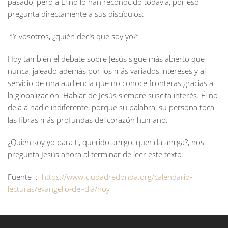
pasado, pero a Él no lo han reconocido todavía, por eso
pregunta directamente a sus discípulos:
-“Y vosotros, ¿quién decís que soy yo?”
Hoy también el debate sobre Jesús sigue más abierto que
nunca, jaleado además por los más variados intereses y al
servicio de una audiencia que no conoce fronteras gracias a
la globalización. Hablar de Jesús siempre suscita interés. Él no
deja a nadie indiferente, porque su palabra, su persona toca
las fibras más profundas del corazón humano.
¿Quién soy yo para ti, querido amigo, querida amiga?, nos
pregunta Jesús ahora al terminar de leer este texto.
Fuente :
https://www.ciudadredonda.org/calendario-
lecturas/evangelio-del-dia/hoy