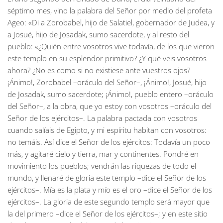
séptimo mes, vino la palabra del Señor por medio del profeta
Ageo: «Di a Zorobabel, hijo de Salatiel, gobernador de Judea, y
a Josué, hijo de Josadak, sumo sacerdote, y al resto del
pueblo: «¿Quién entre vosotros vive todavía, de los que vieron
este templo en su esplendor primitivo? ¿Y qué veis vosotros
ahora? ¿No es como si no existiese ante vuestros ojos?
¡Ánimo!, Zorobabel –oráculo del Señor–, ¡Ánimo!, Josué, hijo
de Josadak, sumo sacerdote; ¡Ánimo!, pueblo entero –oráculo
del Señor–, a la obra, que yo estoy con vosotros –oráculo del
Señor de los ejércitos–. La palabra pactada con vosotros
cuando salíais de Egipto, y mi espíritu habitan con vosotros:
no temáis. Así dice el Señor de los ejércitos: Todavía un poco
más, y agitaré cielo y tierra, mar y continentes. Pondré en
movimiento los pueblos; vendrán las riquezas de todo el
mundo, y llenaré de gloria este templo –dice el Señor de los
ejércitos–. Mía es la plata y mío es el oro –dice el Señor de los
ejércitos–. La gloria de este segundo templo será mayor que
la del primero –dice el Señor de los ejércitos–; y en este sitio