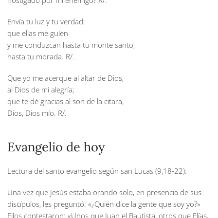
hostigado por mi enemigo?
R/.
Envía tu luz y tu verdad:
que ellas me guíen
y me conduzcan hasta tu monte santo,
hasta tu morada.
R/.
Que yo me acerque al altar de Dios,
al Dios de mi alegría;
que te dé gracias al son de la citara,
Dios, Dios mío.
R/.
Evangelio de hoy
Lectura del santo evangelio según san Lucas (9,18-22):
Una vez que Jesús estaba orando solo, en presencia de sus
discípulos, les preguntó: «¿Quién dice la gente que soy yo?»
Ellos contestaron: «Unos que Juan el Bautista, otros que Elías,