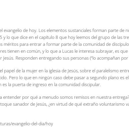
 el evangelio de hoy. Los elementos sustanciales forman parte de n
5 y lo que dice en el capítulo 8 que hoy leemos del grupo de las tr
us méritos para entrar a formar parte de la comunidad de discípulo
jeres tienen en común, y lo que a Lucas le interesa subrayar, es que
r Jesús. Responden entregando sus personas (“lo acompañan por e
 papel de la mujer en la iglesia de Jesús, sobre el paralelismo entr
tido. Pero lo que en ningún caso debe pasar a segundo plano es el
n es la puerta de ingreso en la comunidad discipular.
ara entender por qué a menudo somos remisos en nuestra entrega
toque sanador de Jesús, ¿en virtud de qué extraño voluntarismo v
turas/evangelio-del-dia/hoy