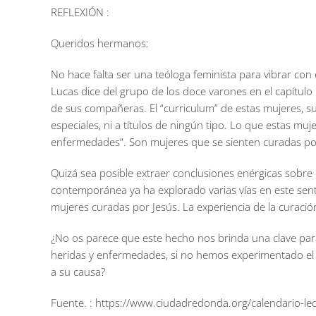
REFLEXIÓN :
Queridos hermanos:
No hace falta ser una teóloga feminista para vibrar con
Lucas dice del grupo de los doce varones en el capítulo 
de sus compañeras. El “curriculum” de estas mujeres, s
especiales, ni a títulos de ningún tipo. Lo que estas mu
enfermedades”. Son mujeres que se sienten curadas po
Quizá sea posible extraer conclusiones enérgicas sobre el
contemporánea ya ha explorado varias vías en este sen
mujeres curadas por Jesús. La experiencia de la curació
¿No os parece que este hecho nos brinda una clave p
heridas y enfermedades, si no hemos experimentado el 
a su causa?
Fuente. : https://www.ciudadredonda.org/calendario-lec