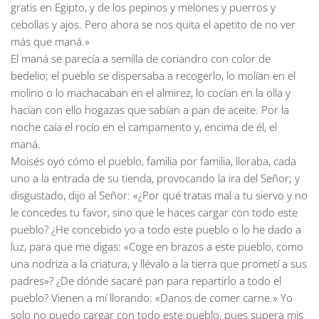
gratis en Egipto, y de los pepinos y melones y puerros y
cebollas y ajos. Pero ahora se nos quita el apetito de no ver
más que maná.»
El maná se parecía a semilla de coriandro con color de
bedelio; el pueblo se dispersaba a recogerlo, lo molían en el
molino o lo machacaban en el almirez, lo cocían en la olla y
hacían con ello hogazas que sabían a pan de aceite. Por la
noche caía el rocío en el campamento y, encima de él, el
maná.
Moisés oyó cómo el pueblo, familia por familia, lloraba, cada
uno a la entrada de su tienda, provocando la ira del Señor; y
disgustado, dijo al Señor: «¿Por qué tratas mal a tu siervo y no
le concedes tu favor, sino que le haces cargar con todo este
pueblo? ¿He concebido yo a todo este pueblo o lo he dado a
luz, para que me digas: «Coge en brazos a este pueblo, como
una nodriza a la criatura, y llévalo a la tierra que prometí a sus
padres»? ¿De dónde sacaré pan para repartirlo a todo el
pueblo? Vienen a mí llorando: «Danos de comer carne.» Yo
solo no puedo cargar con todo este pueblo, pues supera mis