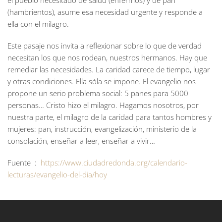
el pueblo necesitado de salud (enfermos) y de pan
(hambrientos), asume esa necesidad urgente y responde a
ella con el milagro.
Este pasaje nos invita a reflexionar sobre lo que de verdad
necesitan los que nos rodean, nuestros hermanos. Hay que
remediar las necesidades. La caridad carece de tiempo, lugar
y otras condiciones. Ella sóla se impone. El evangelio nos
propone un serio problema social: 5 panes para 5000
personas… Cristo hizo el milagro. Hagamos nosotros, por
nuestra parte, el milagro de la caridad para tantos hombres y
mujeres: pan, instrucción, evangelización, ministerio de la
consolación, enseñar a leer, enseñar a vivir…
Fuente :
https://www.ciudadredonda.org/calendario-
lecturas/evangelio-del-dia/hoy