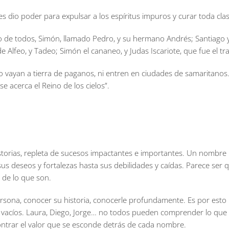
les dio poder para expulsar a los espíritus impuros y curar toda cl
o de todos, Simón, llamado Pedro, y su hermano Andrés; Santiago y
 Alfeo, y Tadeo; Simón el cananeo, y Judas Iscariote, que fue el tra
No vayan a tierra de paganos, ni entren en ciudades de samaritanos
e acerca el Reino de los cielos”.
storias, repleta de sucesos impactantes e importantes. Un nombre 
sus deseos y fortalezas hasta sus debilidades y caídas. Parece s
 de lo que son.
persona, conocer su historia, conocerle profundamente. Es por e
 vacíos. Laura, Diego, Jorge… no todos pueden comprender lo que
contrar el valor que se esconde detrás de cada nombre.