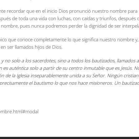
te recordar que en el inicio Dios pronunció nuestro nombre para ll
pués de toda una vida con luchas, con caídas y triunfos, después
o nombre, pues nunca podremos perder la dignidad de ser interpel
 único que conoce completamente lo que significa nuestro nombre y
en ser llamados hijos de Dios.
y no solo a los sacerdotes, sino a todos los bautizados, llamados a 
es auténtica solo a partir de su centro inmutable que es Jesús. No e
n de la Iglesia inseparablemente unida a su Señor. Ningún cristiano 
 precisamente el bautismo lo que nos hace misioneros. Un bautizado
-nombre.html#modal