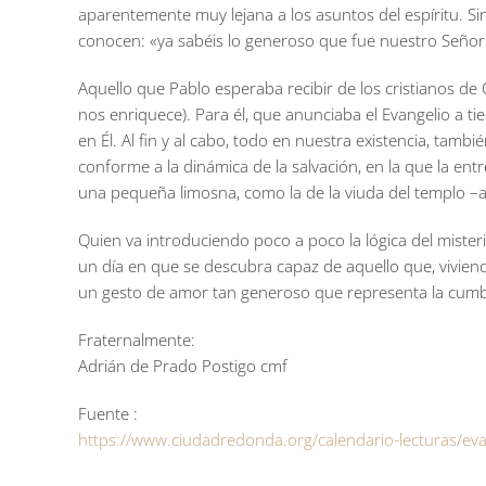
aparentemente muy lejana a los asuntos del espíritu. Si
conocen: «ya sabéis lo generoso que fue nuestro Señor 
Aquello que Pablo esperaba recibir de los cristianos de C
nos enriquece). Para él, que anunciaba el Evangelio a ti
en Él. Al fin y al cabo, todo en nuestra existencia, tamb
conforme a la dinámica de la salvación, en la que la en
una pequeña limosna, como la de la viuda del templo –alg
Quien va introduciendo poco a poco la lógica del misteri
un día en que se descubra capaz de aquello que, viviendo
un gesto de amor tan generoso que representa la cumbre
Fraternalmente:
Adrián de Prado Postigo cmf
Fuente :
https://www.ciudadredonda.org/calendario-lecturas/eva