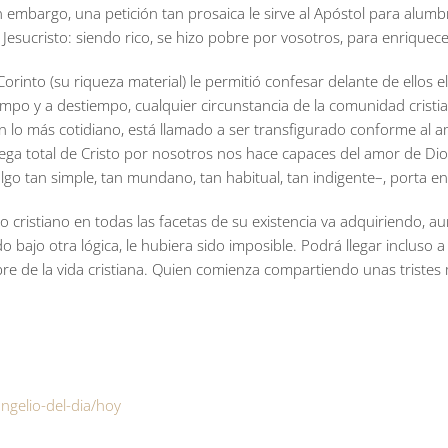
n embargo, una petición tan prosaica le sirve al Apóstol para alum
Jesucristo: siendo rico, se hizo pobre por vosotros, para enriquec
orinto (su riqueza material) le permitió confesar delante de ellos e
empo y a destiempo, cualquier circunstancia de la comunidad cristi
ién lo más cotidiano, está llamado a ser transfigurado conforme al a
trega total de Cristo por nosotros nos hace capaces del amor de Di
o tan simple, tan mundano, tan habitual, tan indigente–, porta en s
o cristiano en todas las facetas de su existencia va adquiriendo, au
 bajo otra lógica, le hubiera sido imposible. Podrá llegar incluso 
 de la vida cristiana. Quien comienza compartiendo unas tristes m
ngelio-del-dia/hoy