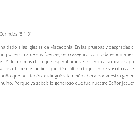
orintios (8,1-9):
a dado a las Iglesias de Macedonia: En las pruebas y desgracias c
ún por encima de sus fuerzas, os lo aseguro, con toda espontaneid
tos. Y dieron más de lo que esperábamos: se dieron a sí mismos, pr
a cosa, le hemos pedido que dé el último toque entre vosotros a est
l cariño que nos tenéis, distinguíos también ahora por vuestra ge
ino. Porque ya sabéis lo generoso que fue nuestro Señor Jesucris