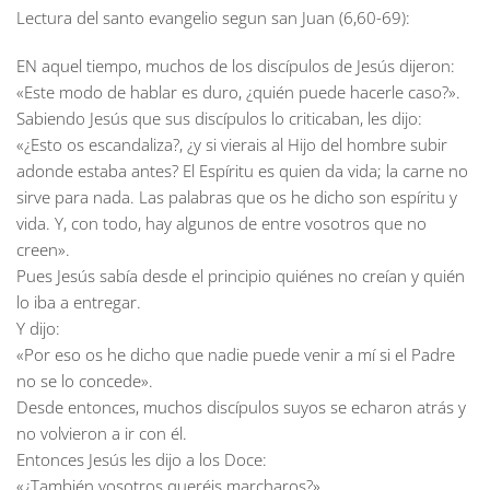
Lectura del santo evangelio segun san Juan (6,60-69):
EN aquel tiempo, muchos de los discípulos de Jesús dijeron:
«Este modo de hablar es duro, ¿quién puede hacerle caso?».
Sabiendo Jesús que sus discípulos lo criticaban, les dijo:
«¿Esto os escandaliza?, ¿y si vierais al Hijo del hombre subir
adonde estaba antes? El Espíritu es quien da vida; la carne no
sirve para nada. Las palabras que os he dicho son espíritu y
vida. Y, con todo, hay algunos de entre vosotros que no
creen».
Pues Jesús sabía desde el principio quiénes no creían y quién
lo iba a entregar.
Y dijo:
«Por eso os he dicho que nadie puede venir a mí si el Padre
no se lo concede».
Desde entonces, muchos discípulos suyos se echaron atrás y
no volvieron a ir con él.
Entonces Jesús les dijo a los Doce:
«¿También vosotros queréis marcharos?».