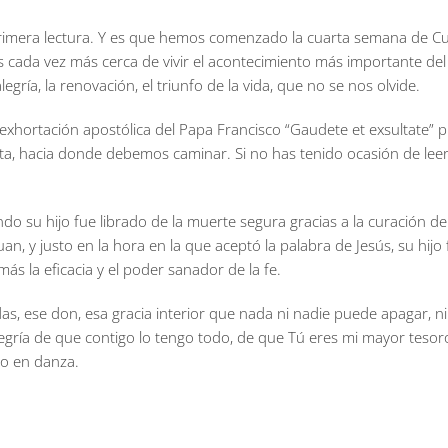
a primera lectura. Y es que hemos comenzado la cuarta semana de Cu
cada vez más cerca de vivir el acontecimiento más importante del a
egría, la renovación, el triunfo de la vida, que no se nos olvide.
 exhortación apostólica del Papa Francisco “Gaudete et exsultate” 
a, hacia donde debemos caminar. Si no has tenido ocasión de leerl
ando su hijo fue librado de la muerte segura gracias a la curación de 
n, y justo en la hora en la que aceptó la palabra de Jesús, su hijo 
más la eficacia y el poder sanador de la fe.
das, ese don, esa gracia interior que nada ni nadie puede apagar, n
legría de que contigo lo tengo todo, de que Tú eres mi mayor tesor
o en danza.