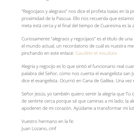
“Regocijaos y alegraos” nos dice el profeta Isaías en l
proximidad de la Pascua. Ello nos recuerda que estamos 
meta está cerca y el final del tiempo de Cuaresma es la al
Curiosamente “alegraos y regocijaos” es el título de una
el mundo actual; un recordatorio de cuál es nuestra met
pinchando en este enlace:
Gaudete et exsultate
Alegría y regocijo es lo que sintió el funcionario real cu
palabra del Señor, como nos cuenta el evangelista san Jua
dice el evangelista. Ocurrió en Cana de Galilea. Una vez 
Señor Jesús, yo también quiero sentir la alegría que Tú 
de sentirte cerca porque sé que caminas a mi lado; la a
apoderen de mi corazón. Ayúdame a transformar mi lut
Vuestro hermano en la fe:
Juan Lozano, cmf