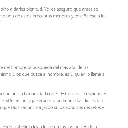
, sino a darles plenitud. Yo les aseguro que antes se
brante uno de estos preceptos menores y enseñe eso a los
”.
e del hombre, la búsqueda del más allá, de las
l mismo Dios que busca al hombre, es Él quien lo llama a
orque busca la intimidad con Él. Esto se hace realidad en
ice: «De hecho, ¿qué gran nación tiene a los dioses tan
a que Dios «anuncia a Jacob su palabra, sus decretos y
nido a abolir la ley o los profetas; no he venido a