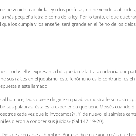
ue he venido a abolir la ley o los profetas; no he venido a abolirlos
sta la más pequeña letra o coma de la ley. Por lo tanto, el que que
l que los cumpla y los enseñe, será grande en el Reino de los cielos
nes. Todas ellas expresan la búsqueda de la trascendencia por part
iene sus raíces en el judaísmo, este fenómeno es lo contrario: es e
spuesta a este llamado.
l hombre, Dios quiere dirigirle su palabra, mostrarle su rostro, p
ibir sus palabras; ésta es la experiencia que tiene Moisés cuando d
nosotros cada vez que lo invocamos?». Y, de nuevo, el salmista cant
 ni les dieron a conocer sus juicios» (Sal 147:19-20).
 Dios de acercarse al hombre. Por eso dice que «no creáis que he ve