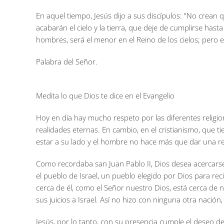
En aquel tiempo, Jesús dijo a sus discípulos: “No crean q
acabarán el cielo y la tierra, que deje de cumplirse ha
hombres, será el menor en el Reino de los cielos; pero e
Palabra del Señor.
Medita lo que Dios te dice en el Evangelio
Hoy en día hay mucho respeto por las diferentes religio
realidades eternas. En cambio, en el cristianismo, que t
estar a su lado y el hombre no hace más que dar una re
Como recordaba san Juan Pablo II, Dios desea acercarse a
el pueblo de Israel, un pueblo elegido por Dios para rec
cerca de él, como el Señor nuestro Dios, está cerca de 
sus juicios a Israel. Así no hizo con ninguna otra nación,
Jesús, por lo tanto, con su presencia cumple el deseo de