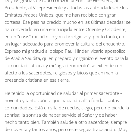
Doy las gracias de todo corazón al Príncipe Heredero, al
Presidente, al Vicepresidente y a todas las autoridades de los
Emiratos Árabes Unidos, que me han recibido con gran
cortesía. Ese país ha crecido mucho en las últimas décadas: se
ha convertido en una encrucijada entre Oriente y Occidente,
en un “oasis” multiétnico y multirreligioso y, por lo tanto, en
un lugar adecuado para promover la cultura del encuentro.
Expreso mi gratitud al obispo Paul Hinder, vicario apostólico
de Arabia Saudita, quien preparó y organizó el evento para la
comunidad católica, y mi “agradecimiento” se extiende con
afecto a los sacerdotes, religiosos y laicos que animan la
presencia cristiana en esa tierra.
He tenido la oportunidad de saludar al primer sacerdote –
noventa y tantos años- que había ido allí a fundar tantas
comunidades. Está en silla de ruedas, ciego, pero no pierde la
sonrisa; la sonrisa de haber servido al Señor y de haber
hecho tanto bien. También salude a otro sacerdote, siempre
de noventa y tantos años, pero este seguía trabajando. ¡Muy