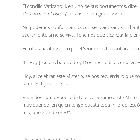
El concilio Vaticano II, en uno de sus documentos, dice:
de la vida en Cristo” (
Unitatis redintegratio 22b).
No podemos conformarnos con ser bautizados. El bautismo
sacramento si no se vive. Tenemos que alcanzar la plenit
En otras palabras, porque el Señor nos ha santificado 
4.- Hoy Jesús es bautizado y Dios nos lo da a conocer. El
Hoy, al celebrar este Misterio, se nos recuerda lo que
también hijos de Dios.
Reunidos como Pueblo de Dios celebramos este Misterio
muy querido, en quien tengo puesta toda mi predilecció
mío, qué grande eres!”.
Hermano Pastor Salvo Beas.