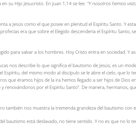
a en su Hijo Jesucristo. En Juan 1,14 se lee:
“Y nosotros hemos visto 
enta a Jesús como el que posee en plenitud el Espíritu Santo. Y es
 profecías era que sobre el Elegido descendería el Espíritu Santo, ser
elegido para salvar a los hombres. Hoy Cristo entra en sociedad. Y 
as nos describe lo que significa el bautismo de Jesús; es un model
l Espíritu, del mismo modo al discípulo se le abre el cielo, que lo t
os que éramos hijos de la ira hemos llegado a ser hijos de Dios en
o y renovándonos por el Espíritu Santo”. De manera, hermanos, que
 pero también nos muestra la tremenda grandeza del bautismo con e
l bautismo está deslavado, no tiene sentido. Y no es que no lo teng