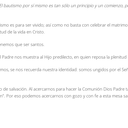
El bautismo por sí mismo es tan sólo un principio y un comienzo, po
 es para ser vivido; así como no basta con celebrar el matrimonio
ud de la vida en Cristo.
tenemos que ser santos.
 Padre nos muestra al Hijo predilecto, en quien reposa la plenitud d
 somos, se nos recuerda nuestra identidad: somos ungidos por el S
 de salvación. Al acercarnos para hacer la Comunión Dios Padre ta
n”. Por eso podemos acercarnos con gozo y con fe a esta mesa sant