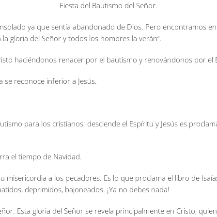
Fiesta del Bautismo del Señor.
onsolado ya que sentía abandonado de Dios. Pero encontramos en es
la gloria del Señor y todos los hombres la verán”.
risto haciéndonos renacer por el bautismo y renovándonos por el E
a se reconoce inferior a Jesús.
tismo para los cristianos: desciende el Espíritu y Jesús es proclam
erra el tiempo de Navidad.
isericordia a los pecadores. Es lo que proclama el libro de Isaía
abatidos, deprimidos, bajoneados. ¡Ya no debes nada!
Señor. Esta gloria del Señor se revela principalmente en Cristo, quie