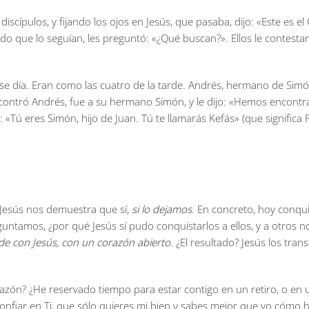
iscípulos, y fijando los ojos en Jesús, que pasaba, dijo: «Este es el
endo que lo seguían, les preguntó: «¿Qué buscan?». Ellos le contestaro
ese día. Eran como las cuatro de la tarde. Andrés, hermano de Sim
ncontró Andrés, fue a su hermano Simón, y le dijo: «Hemos encontrado
: «Tú eres Simón, hijo de Juan. Tú te llamarás Kefás» (que significa Pe
 Jesús nos demuestra que sí,
si lo dejamos
. En concreto, hoy conqui
untamos, ¿por qué Jesús sí pudo conquistarlos a ellos, y a otros no
de con Jesús, con un corazón abierto
. ¿El resultado? Jesús los tr
azón? ¿He reservado tiempo para estar contigo en un retiro, o e
nfiar en Ti, que sólo quieres mi bien y sabes mejor que yo cómo 