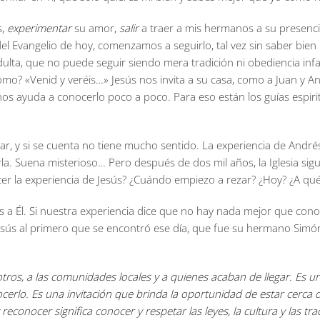
s,
experimentar
su amor,
salir
a traer a mis hermanos a su presenci
el Evangelio de hoy, comenzamos a seguirlo, tal vez sin saber bie
adulta, que no puede seguir siendo mera tradición ni obediencia inf
cómo? «Venid y veréis…» Jesús nos invita a su casa, como a Juan y A
 nos ayuda a conocerlo poco a poco. Para eso están los guías espiritu
r, y si se cuenta no tiene mucho sentido. La experiencia de Andrés 
rla. Suena misterioso… Pero después de dos mil años, la Iglesia s
cer la experiencia de Jesús? ¿Cuándo empiezo a rezar? ¿Hoy? ¿A qu
s a Él. Si nuestra experiencia dice que no hay nada mejor que conoc
 Jesús al primero que se encontró ese día, que fue su hermano Simó
sotros, a las comunidades locales y a quienes acaban de llegar. Es 
ocerlo. Es una invitación que brinda la oportunidad de estar cerca
reconocer significa conocer y respetar las leyes, la cultura y las t