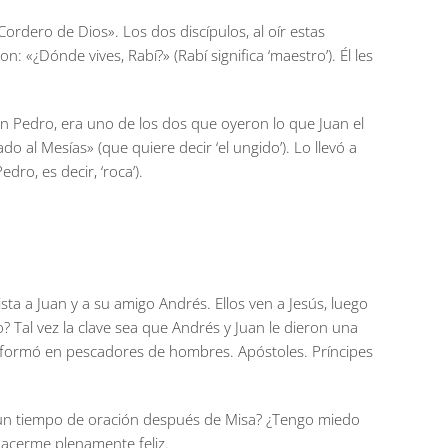
 Cordero de Dios». Los dos discípulos, al oír estas
n: «¿Dónde vives, Rabí?» (Rabí significa ‘maestro’). Él les
ón Pedro, era uno de los dos que oyeron lo que Juan el
 al Mesías» (que quiere decir ‘el ungido’). Lo llevó a
dro, es decir, ‘roca’).
sta a Juan y a su amigo Andrés. Ellos ven a Jesús, luego
? Tal vez la clave sea que Andrés y Juan le dieron una
ansformó en pescadores de hombres. Apóstoles. Príncipes
n un tiempo de oración después de Misa? ¿Tengo miedo
hacerme plenamente feliz.