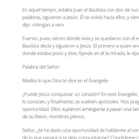
En aquel tiempo, estaba Juan el Bautista con dos de sus d
palabras, siguieron a Jesús. Él se volvió hacia ellos, y vi
dijo: «Vengan a ver».
Fueron, pues, vieron dónde vivía y se quedaron con él 
Bautista decía y siguieron a Jesús. El primero a quien e
donde estaba Jesús y éste, fijando en él la mirada, le dijo
Palabra del Señor.
Medita lo que Dios te dice en el Evangelio
¿Puede Jesús conquistar un corazón? En este Evangelio
lo conocen, y finalmente, se vuelven apóstoles. Nos preg
oportunidad. Ellos
supieron arriesgarse a pasar una tar
de su Reino. Hombres plenos.
Señor, ¿te he dado una oportunidad de hablarme al cor
de lo que pasará si te dejo conquistarme? Concédeme co