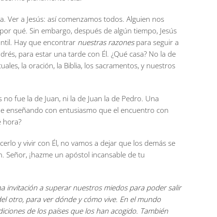
a. Ver a Jesús: así comenzamos todos. Alguien nos
n por qué. Sin embargo, después de algún tiempo, Jesús
antil. Hay que encontrar
nuestras razones
para seguir a
ndrés, para estar una tarde con Él. ¿Qué casa? No la de
ales, la oración, la Biblia, los sacramentos, y nuestros
no fue la de Juan, ni la de Juan la de Pedro. Una
igue enseñando con entusiasmo que el encuentro con
é hora?
erlo y vivir con Él, no vamos a dejar que los demás se
n. Señor, ¡hazme un apóstol incansable de tu
una invitación a superar nuestros miedos para poder salir
 del otro, para ver dónde y cómo vive. En el mundo
radiciones de los países que los han acogido. También