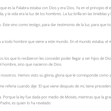
l que es la Palabra estaba con Dios y era Dios. Ya en el principio él
, y la vida era la luz de los hombres. La luz brilla en las tinieblas y 
ste vino como testigo, para dar testimonio de la luz, para que todo
ina a todo hombre que viene a este mundo. En el mundo estaba; el
dos los que lo recibieron les concedió poder llegar a ser hijos de D
del hombre, sino que nacieron de Dios.
 nosotros. Hemos visto su gloria, gloria que le corresponde como a 
 me refería cuando dije: ‘El que viene después de mí, tiene preceden
 Porque la ley fue dada por medio de Moisés, mientras que la graci
l Padre, es quien lo ha revelado.