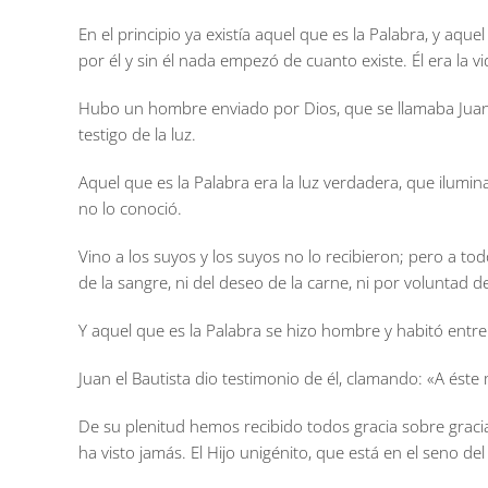
En el principio ya existía aquel que es la Palabra, y aque
por él y sin él nada empezó de cuanto existe. Él era la vida
Hubo un hombre enviado por Dios, que se llamaba Juan. É
testigo de la luz.
Aquel que es la Palabra era la luz verdadera, que ilum
no lo conoció.
Vino a los suyos y los suyos no lo recibieron; pero a to
de la sangre, ni del deseo de la carne, ni por voluntad 
Y aquel que es la Palabra se hizo hombre y habitó entre
Juan el Bautista dio testimonio de él, clamando: «A éste
De su plenitud hemos recibido todos gracia sobre gracia.
ha visto jamás. El Hijo unigénito, que está en el seno de