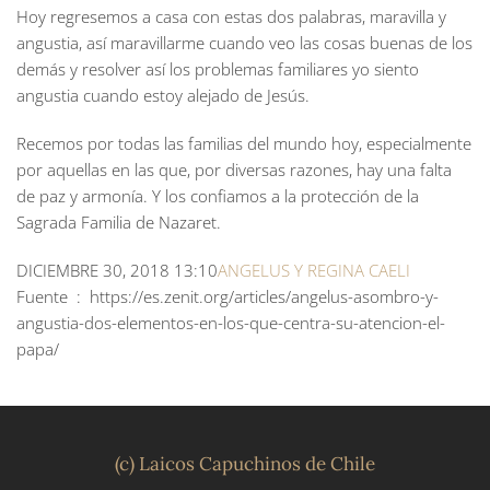
Hoy regresemos a casa con estas dos palabras, maravilla y
angustia, así maravillarme cuando veo las cosas buenas de los
demás y resolver así los problemas familiares yo siento
angustia cuando estoy alejado de Jesús.
Recemos por todas las familias del mundo hoy, especialmente
por aquellas en las que, por diversas razones, hay una falta
de paz y armonía. Y los confiamos a la protección de la
Sagrada Familia de Nazaret.
DICIEMBRE 30, 2018 13:10
ANGELUS Y REGINA CAELI
Fuente : https://es.zenit.org/articles/angelus-asombro-y-
angustia-dos-elementos-en-los-que-centra-su-atencion-el-
papa/
(c) Laicos Capuchinos de Chile