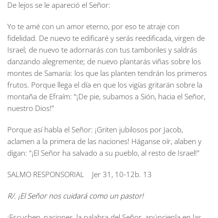
De lejos se le apareció el Señor:
Yo te amé con un amor eterno, por eso te atraje con
fidelidad. De nuevo te edificaré y serás reedificada, virgen de
Israel; de nuevo te adornarás con tus tamboriles y saldrás
danzando alegremente; de nuevo plantarás viñas sobre los
montes de Samaría: los que las planten tendrán los primeros
frutos. Porque llega el día en que los vigías gritarán sobre la
montaña de Efraím: “¡De pie, subamos a Sión, hacia el Señor,
nuestro Dios!”
Porque así habla el Señor: ¡Griten jubilosos por Jacob,
aclamen a la primera de las naciones! Háganse oír, alaben y
digan: “¡El Señor ha salvado a su pueblo, al resto de Israel!”
SALMO RESPONSORIAL Jer 31, 10-12b. 13
R/. ¡El Señor nos cuidará como un pastor!
¡Escuchen, naciones, la palabra del Señor, anúncienla en las