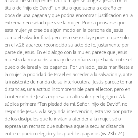
a favor de su hija enferma. La mujer se dirige a Jesús con el
título de “hijo de David”, un título que suena a extraño en
boca de una pagana y que podría encontrar justificación en la
extrema necesidad que vive la mujer. Podría pensarse que
esta mujer ya cree de algún modo en la persona de Jesús
como el salvador final, pero esto se excluye puesto que sólo
en el v.28 aparece reconocido su acto de fe, justamente por
parte de Jesús. En el diálogo con la mujer, parece que Jesús
muestra la misma distancia y desconfianza que había entre el
pueblo de Israel y los paganos. Por un lado, Jesús manifiesta a
la mujer la prioridad de Israel en acceder a la salvación y, ante
la insistente demanda de su interlocutora, Jesús parece tomar
distancias, una actitud incomprensible para el lector, pero en
la intención de Jesús expresa un alto valor pedagógico. A la
súplica primera “Ten piedad de mi, Señor, hijo de David”, no
responde Jesús. A la segunda intervención, esta vez por parte
de los discípulos que lo invitan a atender a la mujer, sólo
expresa un rechazo que subraya aquella secular distancia
entre el pueblo elegido y los pueblos paganos (vv.23b-24).