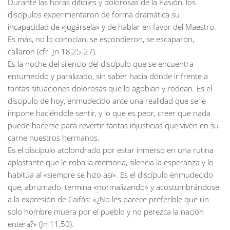
Durante las horas difíciles y dolorosas de la Pasión, los
discípulos experimentaron de forma dramática su
incapacidad de «jugársela» y de hablar en favor del Maestro.
Es más, no lo conocían, se escondieron, se escaparon,
callaron (cfr. Jn 18,25-27).
Es la noche del silencio del discípulo que se encuentra
entumecido y paralizado, sin saber hacia dónde ir frente a
tantas situaciones dolorosas que lo agobian y rodean. Es el
discípulo de hoy, enmudecido ante una realidad que se le
impone haciéndole sentir, y lo que es peor, creer que nada
puede hacerse para revertir tantas injusticias que viven en su
carne nuestros hermanos.
Es el discípulo atolondrado por estar inmerso en una rutina
aplastante que le roba la memoria, silencia la esperanza y lo
habitúa al «siempre se hizo así». Es el discípulo enmudecido
que, abrumado, termina «normalizando» y acostumbrándose
a la expresión de Caifás: «¿No les parece preferible que un
solo hombre muera por el pueblo y no perezca la nación
entera?» (Jn 11,50).