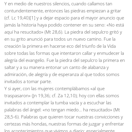
Y en medio de nuestros silencios, cuando callamos tan
contundentemente, entonces las piedras empiezan a gritar
(cf. Lc 19,40)[1] y a dejar espacio para el mayor anuncio que
jamás la historia haya podido contener en su seno: «No está
aquí ha resucitado» (Mt 28,6). La piedra del sepulcro gritó y
en su grito anunció para todos un nuevo camino. Fue la
creación la primera en hacerse eco del triunfo de la Vida
sobre todas las formas que intentaron callar y enmudecer la
alegría del evangelio. Fue la piedra del sepulcro la primera en
saltar y a su manera entonar un canto de alabanza y
admiración, de alegría y de esperanza al que todos somos
invitados a tomar parte.
Y si ayer, con las mujeres contemplábamos «al que
traspasaron» (Jn 19,36; cf. Za 12,10); hoy con ellas somos
invitados a contemplar la tumba vacía y a escuchar las
palabras del ángel: «no tengan miedo… ha resucitado» (Mt
28,5-6). Palabras que quieren tocar nuestras convicciones y
certezas más hondas, nuestras formas de juzgar y enfrentar
los acontecimientos que vivimos a diario; especialmente