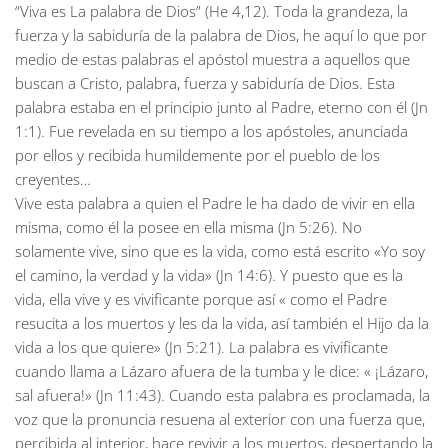
“Viva es La palabra de Dios” (He 4,12). Toda la grandeza, la
fuerza y la sabiduría de la palabra de Dios, he aquí lo que por
medio de estas palabras el apóstol muestra a aquellos que
buscan a Cristo, palabra, fuerza y sabiduría de Dios. Esta
palabra estaba en el principio junto al Padre, eterno con él (Jn
1:1). Fue revelada en su tiempo a los apóstoles, anunciada
por ellos y recibida humildemente por el pueblo de los
creyentes…
Vive esta palabra a quien el Padre le ha dado de vivir en ella
misma, como él la posee en ella misma (Jn 5:26). No
solamente vive, sino que es la vida, como está escrito «Yo soy
el camino, la verdad y la vida» (Jn 14:6). Y puesto que es la
vida, ella vive y es vivificante porque así « como el Padre
resucita a los muertos y les da la vida, así también el Hijo da la
vida a los que quiere» (Jn 5:21). La palabra es vivificante
cuando llama a Lázaro afuera de la tumba y le dice: « ¡Lázaro,
sal afuera!» (Jn 11:43). Cuando esta palabra es proclamada, la
voz que la pronuncia resuena al exterior con una fuerza que,
percibida al interior, hace revivir a los muertos, despertando la