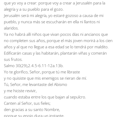
que yo voy a crear: porque voy a crear a Jerusalén para la
alegría y a su pueblo para el gozo.
Jerusalén será mi alegría, yo estaré gozoso a causa de mi
pueblo, y nunca más se escucharán en ella ni llantos ni
alaridos.
Ya no habrá allí niños que vivan pocos días ni ancianos que
no completen sus años, porque el más joven morirá a los cien
años y al que no llegue a esa edad se lo tendrá por maldito.
Edificarán casas y las habitarán, plantarán viñas y comerán
sus frutos.
Salmo 30(29),2.4.5-6.11-12a.13b.
Yo te glorifico, Señor, porque tú me libraste
y no quisiste que mis enemigos se rieran de mí.
Tú, Señor, me levantaste del Abismo
y me hiciste revivir,
cuando estaba entre los que bajan al sepulcro.
Canten al Señor, sus fieles;
den gracias a su santo Nombre,
porque su enojo dura un instante,