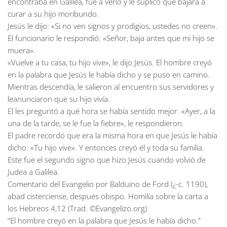
encontraba en Galilea, fue a verlo y le suplicó que bajara a
curar a su hijo moribundo.
Jesús le dijo: «Si no ven signos y prodigios, ustedes no creen».
El funcionario le respondió: «Señor, baja antes que mi hijo se
muera».
«Vuelve a tu casa, tu hijo vive», le dijo Jesús. El hombre creyó
en la palabra que Jesús le había dicho y se puso en camino.
Mientras descendía, le salieron al encuentro sus servidores y
leanunciaron que su hijo vivía.
El les preguntó a qué hora se había sentido mejor. «Ayer, a la
una de la tarde, se le fue la fiebre», le respondieron.
El padre recordó que era la misma hora en que Jesús le había
dicho: «Tu hijo vive». Y entonces creyó él y toda su familia.
Este fue el segundo signo que hizo Jesús cuando volvió de
Judea a Galilea.
Comentario del Evangelio por Balduino de Ford (¿-c. 1190),
abad cisterciense, después obispo. Homilía sobre la carta a
los Hebreos 4,12 (Trad. ©Evangelizo.org)
“El hombre creyó en la palabra que Jesús le había dicho.”