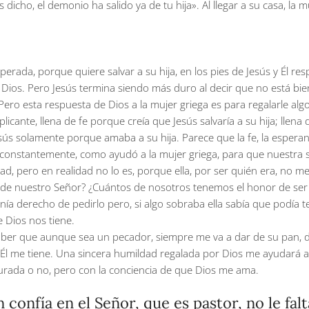
dicho, el demonio ha salido ya de tu hija». Al llegar a su casa, la m
rada, porque quiere salvar a su hija, en los pies de Jesús y Él r
Dios. Pero Jesús termina siendo más duro al decir que no está bie
s. Pero esta respuesta de Dios a la mujer griega es para regalarle al
licante, llena de fe porque creía que Jesús salvaría a su hija; lle
esús solamente porque amaba a su hija. Parece que la fe, la espera
constantemente, como ayudó a la mujer griega, para que nuestra sú
dad, pero en realidad no lo es, porque ella, por ser quién era, no 
de nuestro Señor? ¿Cuántos de nosotros tenemos el honor de ser l
nía derecho de pedirlo pero, si algo sobraba ella sabía que podía t
 Dios nos tiene.
 saber que aunque sea un pecador, siempre me va a dar de su pan, d
Él me tiene. Una sincera humildad regalada por Dios me ayudará a 
curada o no, pero con la conciencia de que Dios me ama.
n confía en el Señor, que es pastor, no le fa