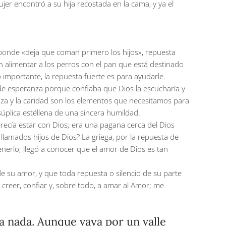
ujer encontró a su hija recostada en la cama, y ya el
esponde «deja que coman primero los hijos», repuesta
n alimentar a los perros con el pan que está destinado
go importante, la repuesta fuerte es para ayudarle.
na de esperanza porque confiaba que Dios la escucharía y
nza y la caridad son los elementos que necesitamos para
plica estéllena de una sincera humildad.
merecía estar con Dios; era una pagana cerca del Dios
lamados hijos de Dios? La griega, por la repuesta de
enerlo; llegó a conocer que el amor de Dios es tan
e su amor, y que toda repuesta o silencio de su parte
creer, confiar y, sobre todo, a amar al Amor; me
lta nada. Aunque vaya por un valle