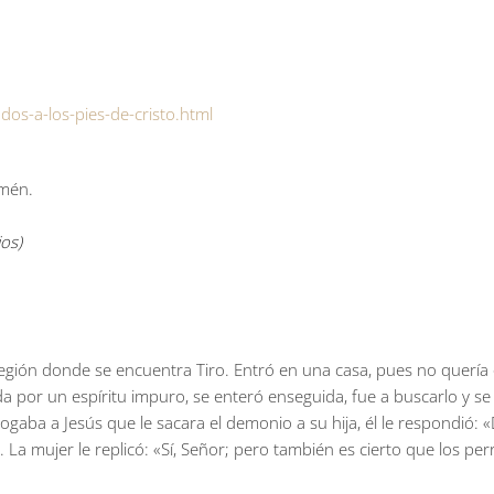
dos-a-los-pies-de-cristo.html
Amén.
os)
 región donde se encuentra Tiro. Entró en una casa, pues no querí
a por un espíritu impuro, se enteró enseguida, fue a buscarlo y se 
rogaba a Jesús que le sacara el demonio a su hija, él le respondió:
». La mujer le replicó: «Sí, Señor; pero también es cierto que los pe