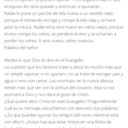
el esposo les será quitado y entonces sí ayunarán.
Nadie le pone un parche de tela nueva a un vestido viejo,
porque el remiendo encoge y rompe la tela vieja y se hace
peor la rotura. Nadie echa vino nuevo en odres viejos, porque
el vino rompe los odres, se perdería el vino y se echarían a
perder los odres. A vino nuevo, odres nuevos».
Palabra del Señor.
Medita lo que Dios te dice en el Evangelio
La cuestión que los fariseos traen a Jesús es mucho más que
un simple «ayunar o no ayunar»; no se trata de escoger pan y
agua o vino con carne. Las «normas» en la nueva alianza
tienen más que ver con la actitud del corazón; ésta sí nos
acercará a Dios y nos dará el gozo de Cristo.
¿Qué quiere decir Cristo en este Evangelio? Preguntémosle
cuál es su mensaje, escuchemos con atención sus palabras:
«¿Es que pueden ayunar los amigos del novio mientras está
con ellos?» ¿Acaso hay que estar tristes en una fiesta de