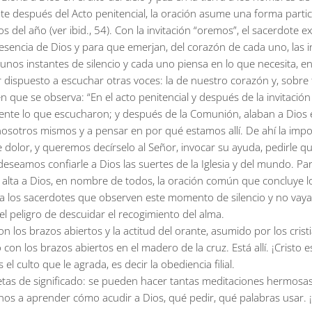
e después del Acto penitencial, la oración asume una forma particu
pos del año (ver ibid., 54). Con la invitación “oremos”, el sacerdo
resencia de Dios y para que emerjan, del corazón de cada uno, las i
y unos instantes de silencio y cada uno piensa en lo que necesita, en
r dispuesto a escuchar otras voces: la de nuestro corazón y, sobre tod
que se observa: “En el acto penitencial y después de la invitación
ente lo que escucharon; y después de la Comunión, alaban a Dios en 
n nosotros mismos y a pensar en por qué estamos allí. De ahí la imp
de dolor, y queremos decírselo al Señor, invocar su ayuda, pedirle 
eseamos confiarle a Dios las suertes de la Iglesia y del mundo. Para
alta a Dios, en nombre de todos, la oración común que concluye los 
 los sacerdotes que observen este momento de silencio y no vayan 
l peligro de descuidar el recogimiento del alma.
 con los brazos abiertos y la actitud del orante, asumido por los cr
on los brazos abiertos en el madero de la cruz. Está allí. ¡Cristo e
 culto que le agrada, es decir la obediencia filial.
etas de significado: se pueden hacer tantas meditaciones hermosas 
nos a aprender cómo acudir a Dios, qué pedir, qué palabras usar. ¡