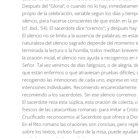
Después del “Gloria”, o cuando no lo hay, inmediatament
propio de la celebración, variable según los días y tiem
silencio, para hacerse conscientes de que están en la p
(cf. ibid., 54). El sacerdote dice “oremos”; y después ha
El silencio no se limita a la ausencia de palabras; es esta
naturaleza del silencio sagrado depende del momento en 
terminada la lectura o la homilía, todos meditan brevem
la oración inicial, el silencio nos ayuda a recogernos e
Señor. Tal vez venimos de días fatigosos, o de alegría, 
que están enfermos o que atraviesan pruebas difíciles; d
recogiendo las intenciones de cada uno, exprese en voz 
intenciones individuales. Recomiendo encarecidamente a
recomiendo a los sacerdotes. Sin ese silencio corremos e
El sacerdote reza esta súplica, esta oración de colecta,
frescos de las catacumbas romanas- para imitar a Cristo c
Crucificado reconocemos al Sacerdote que ofrece a Dios el
En el Rito romano las oraciones son concisas, pero repl
sobre los textos, incluso fuera de la misa, puede ayudar