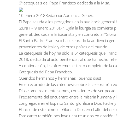
6ª catequesis del Papa Francisco dedicada a la Misa.
10 enero 2018RedaccionAudiencia General
El Papa saluda a los peregrinos en la audiencia genera
(ZENIT – 9 enero 2018).- “¡Ojalá la liturgia se conviert
general, dedicada a la Eucaristía y en concreto al “Gloria 
El Santo Padre Francisco ha celebrado la audiencia gene
provenientes de Italia y de otros países del mundo.
La catequesis de hoy ha sido la 6ª catequesis que Francis
2018, dedicada al acto penitencial, al que ha hecho refe
A continuación, les ofrecemos el texto completo de la c
Catequesis del Papa Francisco.
Queridos hermanos y hermanas, ¡buenos días!
En el recorrido de las catequesis sobre la celebración 
Dios como realmente somos, conscientes de ser pecado
Precisamente del encuentro entre la miseria humana y la 
congregada en el Espíritu Santo, glorifica a Dios Padre y 
El inicio de este himno –“Gloria a Dios en el alto del cie
Este canto también nos involucra reunidos en oración: “G