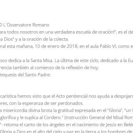
l © L´Osservatore Romano
a para todos nosotros en una verdadera escuela de oración!”, es el
a Dios” y a la oración de la colecta.
ral esta mañana, 10 de enero de 2018, en el aula Pablo VI, como es
co dedica a la Santa Misa. La última de este ciclo, dedicado a la Eu
rencia también al comienzo de la reflexión de hoy.
atequesis del Santo Padre:
eucarística hemos visto que el Acto penitencial nos ayuda a despoj
res, con la esperanza de ser perdonados.
misericordia divina brota la gratitud expresada en el “Gloria”, “un 
glorifica y le suplica al Cordero.” (Instrucción General del Misal Ro
lo”- retoma el canto de los ángeles en el nacimiento de Jesús en Belén
loria a Dios en el alto del cielo y paz en la tierra a los hombres d