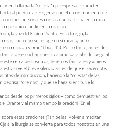
lar en la llamada “colecta” que expresa el carácter
te exhorta al pueblo a recogerse con él en un momento de
ntenciones personales con las que participa en la misa
 lo que quiere pedir, en la oración.
o, la voz del Espíritu Santo. En la liturgia, la
 a orar, cada uno se recoge en sí mismo; pero
su corazón y oran” (ibid., 45). Por lo tanto, antes de
ortancia de escuchar nuestro ánimo para abrirlo luego al
que esté cerca de nosotros; tenemos familiares y amigos
 esto sirve el breve silencio antes de que el sacerdote,
ritos de introducción, haciendo la “colecta” de las
deprisa: “oremos”, y que se haga silencio. Se lo
istianos desde los primeros siglos – como demuestran los
s el Orante y al mismo tiempo la oración!. En el
sobre estas oraciones ¡Tan bellas! Volver a meditar
Ojalá la liturgia se convierta para todos nosotros en una