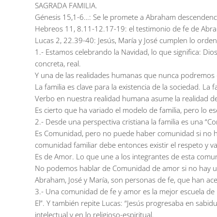
SAGRADA FAMILIA.
Génesis 15,1-6…: Se le promete a Abraham descendenc
Hebreos 11, 8.11-12.17-19: el testimonio de fe de Abrah
Lucas 2, 22.39-40: Jesús, María y José cumplen lo ordena
1.- Estamos celebrando la Navidad, lo que significa: Di
concreta, real.
Y una de las realidades humanas que nunca podremos olv
La familia es clave para la existencia de la sociedad. La 
Verbo en nuestra realidad humana asume la realidad de 
Es cierto que ha variado el modelo de familia, pero lo e
2.- Desde una perspectiva cristiana la familia es una “C
Es Comunidad, pero no puede haber comunidad si no ha
comunidad familiar debe entonces existir el respeto y 
Es de Amor. Lo que une a los integrantes de esta comun
No podemos hablar de Comunidad de amor si no hay una 
Abraham, José y María, son personas de fe, que han acep
3.- Una comunidad de fe y amor es la mejor escuela de Hu
El”. Y también repite Lucas: “Jesús progresaba en sabidurí
intelectual y en lo religioso-espiritual.