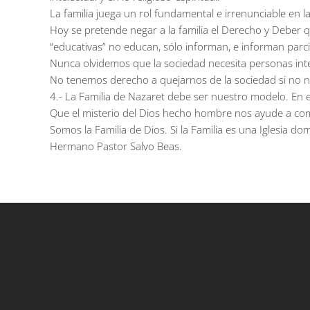
La familia juega un rol fundamental e irrenunciable en la
Hoy se pretende negar a la familia el Derecho y Deber qu
“educativas” no educan, sólo informan, e informan parcia
Nunca olvidemos que la sociedad necesita personas int
No tenemos derecho a quejarnos de la sociedad si no n
4.- La Familia de Nazaret debe ser nuestro modelo. En el
Que el misterio del Dios hecho hombre nos ayude a com
Somos la Familia de Dios. Si la Familia es una Iglesia do
Hermano Pastor Salvo Beas.