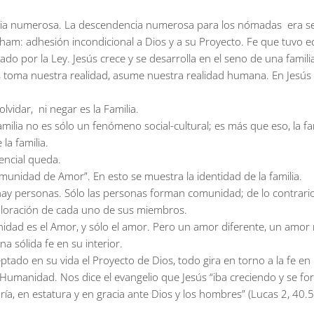
ia numerosa. La descendencia numerosa para los nómadas era señ
am: adhesión incondicional a Dios y a su Proyecto. Fe que tuvo ec
do por la Ley. Jesús crece y se desarrolla en el seno de una famili
os toma nuestra realidad, asume nuestra realidad humana. En Jesús
idar, ni negar es la Familia.
familia no es sólo un fenómeno social-cultural; es más que eso, la fam
la familia.
sencial queda.
omunidad de Amor”. En esto se muestra la identidad de la familia.
y personas. Sólo las personas forman comunidad; de lo contrari
valoración de cada uno de sus miembros.
idad es el Amor, y sólo el amor. Pero un amor diferente, un amor 
sólida fe en su interior.
tado en su vida el Proyecto de Dios, todo gira en torno a la fe en 
manidad. Nos dice el evangelio que Jesús “iba creciendo y se fortal
a, en estatura y en gracia ante Dios y los hombres” (Lucas 2, 40.52).