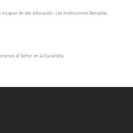
es incapaz de dar educación. Las instituciones llamadas
ebramos al Señor en la Eucaristía.