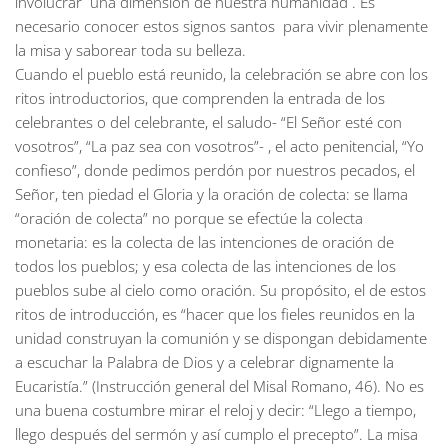
involucrar una dimensión de nuestra humanidad . Es
necesario conocer estos signos santos para vivir plenamente
la misa y saborear toda su belleza.
Cuando el pueblo está reunido, la celebración se abre con los
ritos introductorios, que comprenden la entrada de los
celebrantes o del celebrante, el saludo- “El Señor esté con
vosotros”, “La paz sea con vosotros”- , el acto penitencial, “Yo
confieso”, donde pedimos perdón por nuestros pecados, el
Señor, ten piedad el Gloria y la oración de colecta: se llama
“oración de colecta” no porque se efectúe la colecta
monetaria: es la colecta de las intenciones de oración de
todos los pueblos; y esa colecta de las intenciones de los
pueblos sube al cielo como oración. Su propósito, el de estos
ritos de introducción, es “hacer que los fieles reunidos en la
unidad construyan la comunión y se dispongan debidamente
a escuchar la Palabra de Dios y a celebrar dignamente la
Eucaristía.” (Instrucción general del Misal Romano, 46). No es
una buena costumbre mirar el reloj y decir: “Llego a tiempo,
llego después del sermón y así cumplo el precepto”. La misa