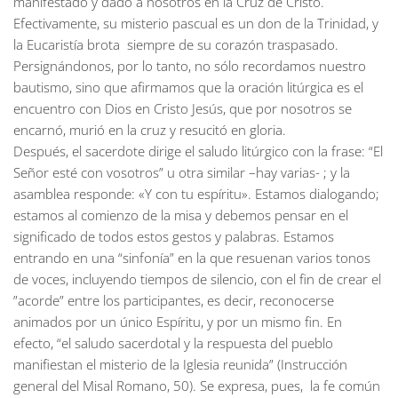
manifestado y dado a nosotros en la Cruz de Cristo.
Efectivamente, su misterio pascual es un don de la Trinidad, y
la Eucaristía brota siempre de su corazón traspasado.
Persignándonos, por lo tanto, no sólo recordamos nuestro
bautismo, sino que afirmamos que la oración litúrgica es el
encuentro con Dios en Cristo Jesús, que por nosotros se
encarnó, murió en la cruz y resucitó en gloria.
Después, el sacerdote dirige el saludo litúrgico con la frase: “El
Señor esté con vosotros” u otra similar –hay varias- ; y la
asamblea responde: «Y con tu espíritu». Estamos dialogando;
estamos al comienzo de la misa y debemos pensar en el
significado de todos estos gestos y palabras. Estamos
entrando en una “sinfonía” en la que resuenan varios tonos
de voces, incluyendo tiempos de silencio, con el fin de crear el
”acorde” entre los participantes, es decir, reconocerse
animados por un único Espíritu, y por un mismo fin. En
efecto, “el saludo sacerdotal y la respuesta del pueblo
manifiestan el misterio de la Iglesia reunida” (Instrucción
general del Misal Romano, 50). Se expresa, pues, la fe común