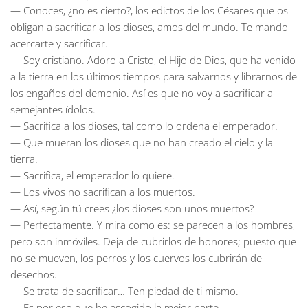
— Conoces, ¿no es cierto?, los edictos de los Césares que os
obligan a sacrificar a los dioses, amos del mundo. Te mando
acercarte y sacrificar.
— Soy cristiano. Adoro a Cristo, el Hijo de Dios, que ha venido
a la tierra en los últimos tiempos para salvarnos y librarnos de
los engaños del demonio. Así es que no voy a sacrificar a
semejantes ídolos.
— Sacrifica a los dioses, tal como lo ordena el emperador.
— Que mueran los dioses que no han creado el cielo y la
tierra.
— Sacrifica, el emperador lo quiere.
— Los vivos no sacrifican a los muertos.
— Así, según tú crees ¿los dioses son unos muertos?
— Perfectamente. Y mira como es: se parecen a los hombres,
pero son inmóviles. Deja de cubrirlos de honores; puesto que
no se mueven, los perros y los cuervos los cubrirán de
desechos.
— Se trata de sacrificar… Ten piedad de ti mismo.
— Es por eso que he escogido la mejor parte.