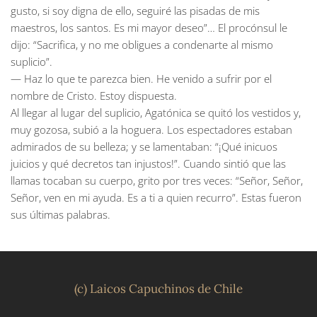
gusto, si soy digna de ello, seguiré las pisadas de mis
maestros, los santos. Es mi mayor deseo”… El procónsul le
dijo: “Sacrifica, y no me obligues a condenarte al mismo
suplicio”.
— Haz lo que te parezca bien. He venido a sufrir por el
nombre de Cristo. Estoy dispuesta.
Al llegar al lugar del suplicio, Agatónica se quitó los vestidos y,
muy gozosa, subió a la hoguera. Los espectadores estaban
admirados de su belleza; y se lamentaban: “¡Qué inicuos
juicios y qué decretos tan injustos!”. Cuando sintió que las
llamas tocaban su cuerpo, grito por tres veces: “Señor, Señor,
Señor, ven en mi ayuda. Es a ti a quien recurro”. Estas fueron
sus últimas palabras.
(c) Laicos Capuchinos de Chile