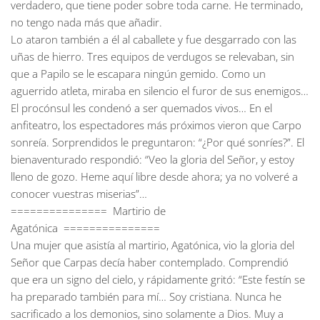
verdadero, que tiene poder sobre toda carne. He terminado,
no tengo nada más que añadir.
Lo ataron también a él al caballete y fue desgarrado con las
uñas de hierro. Tres equipos de verdugos se relevaban, sin
que a Papilo se le escapara ningún gemido. Como un
aguerrido atleta, miraba en silencio el furor de sus enemigos…
El procónsul les condenó a ser quemados vivos… En el
anfiteatro, los espectadores más próximos vieron que Carpo
sonreía. Sorprendidos le preguntaron: “¿Por qué sonríes?”. El
bienaventurado respondió: “Veo la gloria del Señor, y estoy
lleno de gozo. Heme aquí libre desde ahora; ya no volveré a
conocer vuestras miserias”…
=============== Martirio de
Agatónica ===============
Una mujer que asistía al martirio, Agatónica, vio la gloria del
Señor que Carpas decía haber contemplado. Comprendió
que era un signo del cielo, y rápidamente gritó: “Este festín se
ha preparado también para mí… Soy cristiana. Nunca he
sacrificado a los demonios, sino solamente a Dios. Muy a