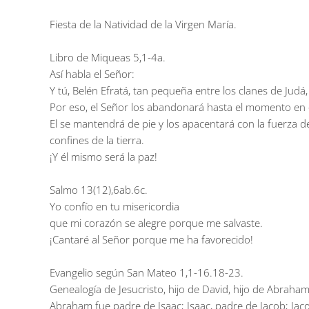
Fiesta de la Natividad de la Virgen María.
Libro de Miqueas 5,1-4a.
Así habla el Señor:
Y tú, Belén Efratá, tan pequeña entre los clanes de Jud
Por eso, el Señor los abandonará hasta el momento en qu
El se mantendrá de pie y los apacentará con la fuerza de
confines de la tierra.
¡Y él mismo será la paz!
Salmo 13(12),6ab.6c.
Yo confío en tu misericordia
que mi corazón se alegre porque me salvaste.
¡Cantaré al Señor porque me ha favorecido!
Evangelio según San Mateo 1,1-16.18-23.
Genealogía de Jesucristo, hijo de David, hijo de Abraham
Abraham fue padre de Isaac; Isaac, padre de Jacob; Jac