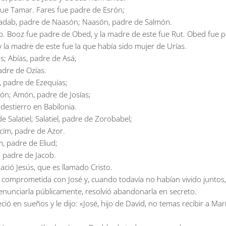
 fue Tamar. Fares fue padre de Esrón;
adab, padre de Naasón; Naasón, padre de Salmón.
. Booz fue padre de Obed, y la madre de este fue Rut. Obed fue p
y la madre de este fue la que había sido mujer de Urías.
; Abías, padre de Asá;
adre de Ozías.
, padre de Ezequías;
n; Amón, padre de Josías;
destierro en Babilonia.
 Salatiel; Salatiel, padre de Zorobabel;
acím, padre de Azor.
, padre de Eliud;
, padre de Jacob.
ació Jesús, que es llamado Cristo.
a comprometida con José y, cuando todavía no habían vivido juntos, 
enunciarla públicamente, resolvió abandonarla en secreto.
ció en sueños y le dijo: «José, hijo de David, no temas recibir a Ma