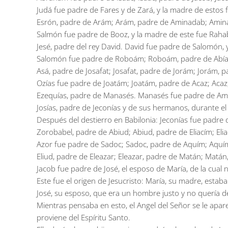
Judá fue padre de Fares y de Zará, y la madre de estos
Esrón, padre de Arám; Arám, padre de Aminadab; Amin
Salmón fue padre de Booz, y la madre de este fue Rahab
Jesé, padre del rey David. David fue padre de Salomón, 
Salomón fue padre de Roboám; Roboám, padre de Abías
Asá, padre de Josafat; Josafat, padre de Jorám; Jorám, p
Ozías fue padre de Joatám; Joatám, padre de Acaz; Acaz
Ezequías, padre de Manasés. Manasés fue padre de Amó
Josías, padre de Jeconías y de sus hermanos, durante el 
Después del destierro en Babilonia: Jeconías fue padre de
Zorobabel, padre de Abiud; Abiud, padre de Eliacím; Eli
Azor fue padre de Sadoc; Sadoc, padre de Aquím; Aquím
Eliud, padre de Eleazar; Eleazar, padre de Matán; Matán
Jacob fue padre de José, el esposo de María, de la cual n
Este fue el origen de Jesucristo: María, su madre, estab
José, su esposo, que era un hombre justo y no quería d
Mientras pensaba en esto, el Angel del Señor se le apare
proviene del Espíritu Santo.