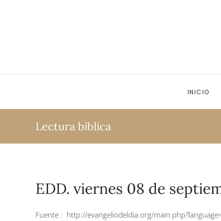
Ir al contenido principal
INICIO
Lectura bíblica
EDD. viernes 08 de septiem
Fuente :
http://evangeliodeldia.org/main.php?langua