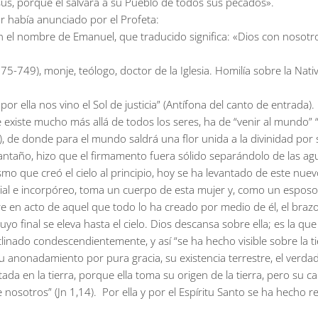
esús, porque él salvará a su Pueblo de todos sus pecados».
r había anunciado por el Profeta:
n el nombre de Emanuel, que traducido significa: «Dios con nosotr
-749), monje, teólogo, doctor de la Iglesia. Homilía sobre la Nativ
r ella nos vino el Sol de justicia” (Antífona del canto de entrada).
ue existe mucho más allá de todos los seres, ha de “venir al mundo”
1,1), de donde para el mundo saldrá una flor unida a la divinidad por 
antaño, hizo que el firmamento fuera sólido separándolo de las agu
que creó el cielo al principio, hoy se ha levantado de este nuevo c
terial e incorpóreo, toma un cuerpo de esta mujer y, como un esposo
mpre en acto de aquel que todo lo ha creado por medio de él, el br
 cuyo final se eleva hasta el cielo. Dios descansa sobre ella; es la 
clinado condescendientemente, y así “se ha hecho visible sobre la t
u anonadamiento por pura gracia, su existencia terrestre, el verd
antada en la tierra, porque ella toma su origen de la tierra, pero su 
e nosotros” (Jn 1,14). Por ella y por el Espíritu Santo se ha hecho 