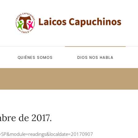
QUIÉNES SOMOS
DIOS NOS HABLA
bre de 2017.
ge=SP&module=readings&localdate=20170907