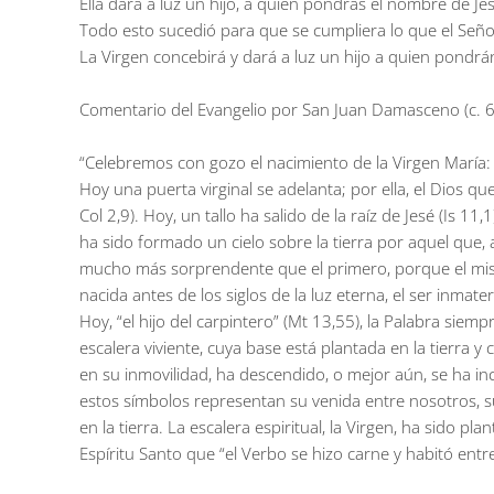
Ella dará a luz un hijo, a quien pondrás el nombre de J
Todo esto sucedió para que se cumpliera lo que el Seño
La Virgen concebirá y dará a luz un hijo a quien pondrá
Comentario del Evangelio por San Juan Damasceno (c. 675
“Celebremos con gozo el nacimiento de la Virgen María: po
Hoy una puerta virginal se adelanta; por ella, el Dios q
Col 2,9). Hoy, un tallo ha salido de la raíz de Jesé (Is 1
ha sido formado un cielo sobre la tierra por aquel que, 
mucho más sorprendente que el primero, porque el mismo 
nacida antes de los siglos de la luz eterna, el ser inma
Hoy, “el hijo del carpintero” (Mt 13,55), la Palabra sie
escalera viviente, cuya base está plantada en la tierra y
en su inmovilidad, ha descendido, o mejor aún, se ha in
estos símbolos representan su venida entre nosotros, s
en la tierra. La escalera espiritual, la Virgen, ha sido pl
Espíritu Santo que “el Verbo se hizo carne y habitó entr