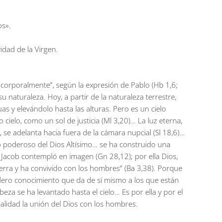
os».
idad de la Virgen.
 “corporalmente”, según la expresión de Pablo (Hb 1,6;
su naturaleza. Hoy, a partir de la naturaleza terrestre,
as y elevándolo hasta las alturas. Pero es un cielo
ielo, como un sol de justicia (Ml 3,20)… La luz eterna,
, se adelanta hacia fuera de la cámara nupcial (Sl 18,6)…
azo poderoso del Dios Altísimo… se ha construido una
que Jacob contempló en imagen (Gn 28,12); por ella Dios,
ierra y ha convivido con los hombres” (Ba 3,38). Porque
adero conocimiento que da de sí mismo a los que están
cabeza se ha levantado hasta el cielo… Es por ella y por el
realidad la unión del Dios con los hombres.