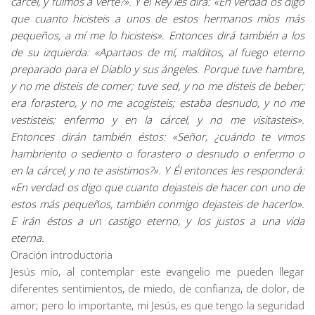
cárcel, y fuimos a verte?». Y el Rey les dirá: «En verdad os digo
que cuanto hicisteis a unos de estos hermanos míos más
pequeños, a mí me lo hicisteis». Entonces dirá también a los
de su izquierda: «Apartaos de mí, malditos, al fuego eterno
preparado para el Diablo y sus ángeles. Porque tuve hambre,
y no me disteis de comer; tuve sed, y no me disteis de beber;
era forastero, y no me acogisteis; estaba desnudo, y no me
vestisteis; enfermo y en la cárcel, y no me visitasteis».
Entonces dirán también éstos: «Señor, ¿cuándo te vimos
hambriento o sediento o forastero o desnudo o enfermo o
en la cárcel, y no te asistimos?». Y Él entonces les responderá:
«En verdad os digo que cuanto dejasteis de hacer con uno de
estos más pequeños, también conmigo dejasteis de hacerlo».
E irán éstos a un castigo eterno, y los justos a una vida
eterna.
Oración introductoria
Jesús mío, al contemplar este evangelio me pueden llegar
diferentes sentimientos, de miedo, de confianza, de dolor, de
amor; pero lo importante, mi Jesús, es que tengo la seguridad