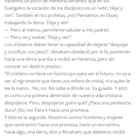
hacemos un poco de memoria veríamos que en los
Evangelios la vocación de los discípulos es un ‘vete’, ‘deja’ y
‘ven’. También en los profetas, ¿no? Pensemos en Eliseo,
trabajando la tierra: ‘Deja y ven’.
— ‘Pero al menos, permíteme saludar a mis padres’.
— ‘Pero, ve y vuelve’. ‘Deja y ven’”.
Los cristianos deben tener la capacidad de dejarse “despojar
y crucificar con Jesús”. Abraham obedeció por la fe, partiendo
hacia una tierra que iba a recibir en herencia, pero sin
conocer un destino preciso:
“El cristiano no tiene un horóscopo para ver el futuro; no va a
ver al nigromante que tiene una esfera de cristal, ni a quien le
lea la mano… No, no. No sabe a dónde va. Va guiado. Y esto
es como una primera dimensión de nuestra vida cristiana:
despojarse. Pero, despojarse ¿para qué? ¿Para una penitencia
dura? ¡No, no! Para ir hacia una promesa.
Y ésta es la segunda. Nosotros somos hombres y mujeres
que caminamos hacia una promesa, hacia un encuentro,
hacia algo, una tierra, dice a Abraham, que debemos recibir